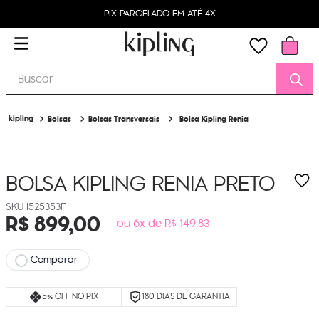
PIX PARCELADO EM ATÉ 4X
Buscar
Bolsas
Bolsas Transversais
Bolsa Kipling Renia
BOLSA KIPLING RENIA
PRETO
I525353F
R$
899
,
00
ou 6x de R$ 149,83
Comparar
5% OFF NO PIX
180 DIAS DE GARANTIA