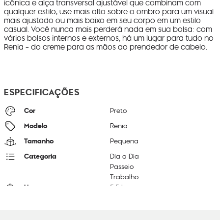
icônica e alça transversal ajustável que combinam com
qualquer estilo, use mais alto sobre o ombro para um visual
mais ajustado ou mais baixo em seu corpo em um estilo
casual. Você nunca mais perderá nada em sua bolsa: com
vários bolsos internos e externos, há um lugar para tudo no
Renia - do creme para as mãos ao prendedor de cabelo.
ESPECIFICAÇÕES
Cor
Preto
Modelo
Renia
Tamanho
Pequena
Categoria
Dia a Dia
Passeio
Trabalho
Litragem
5.5 L
Cor Original
Rich Black
Dimensões
25
cm x
30
cm x
7
cm