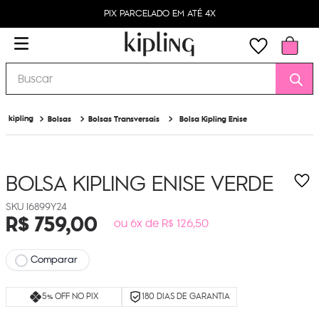
PIX PARCELADO EM ATÉ 4X
Buscar
Bolsas
Bolsas Transversais
Bolsa Kipling Enise
BOLSA KIPLING ENISE
VERDE
I6899Y24
R$
759
,
00
ou 6x de R$ 126,50
Comparar
5% OFF NO PIX
180 DIAS DE GARANTIA