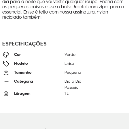
dia para a noite que vai vestir qualquer roupa. Encha com
as pequenas coisas e use o bolso frontal com zíper para o
essencial. Enise é feito com nossa assinatura, nylon
reciclado também!
ESPECIFICAÇÕES
Cor
Verde
Modelo
Enise
Tamanho
Pequena
Categoria
Dia a Dia
Passeio
Litragem
1 L
Cor Original
Fern Green Mix
Dimensões
12
cm x
18
cm x
7
cm
Peso
23
g