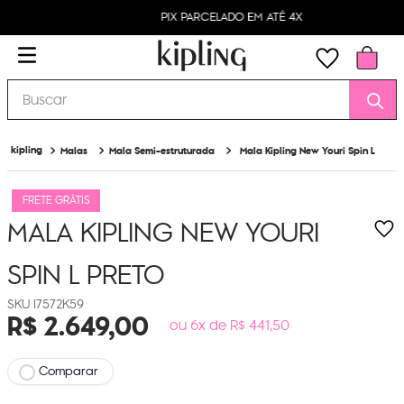
PIX PARCELADO EM ATÉ 4X
Buscar
Malas
Mala Semi-estruturada
Mala Kipling New Youri Spin L
FRETE GRÁTIS
MALA KIPLING NEW YOURI
SPIN L
PRETO
I7572K59
R$
2
.
649
,
00
ou 6x de R$ 441,50
Comparar