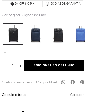
5% OFF NO PIX
180 DIAS DE GARANTIA
Cor original:
Signature Emb
ADICIONAR AO CARRINHO
－
＋
Calcule o frete:
Calcular