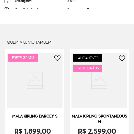
Litragem
100 L
Cor Original
Signature Emb
Dimensões
76
cm x
49
cm x
30
cm
Peso
5000
g
QUEM VIU, VIU TAMBÉM!
FRETE GRÁTIS
LANÇAMENTO
FRETE GRÁTIS
MALA KIPLING DARCEY S
MALA KIPLING SPONTANEOUS
M
R$
1
.
899
,
00
R$
2
.
599
,
00