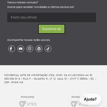
Vamos manter contato?
Assine para receber novidades e ofertas exclusivas!
Acompanhe nossas redes sociais
COMERCIAL ASTE DE IMPORTAÇÃO LTDA. CNPJ: 04.411.431/0004-44 IE:
083.056.51-3 / RUA F - QUADRA XI, LT 12, SALA 10 - CIVIT II SERRA - ES. -
CEP: 29168-124
Powered by
Developed By
Ajuda?