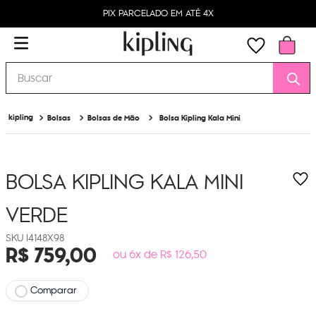
PIX PARCELADO EM ATÉ 4X
Buscar
Bolsas
Bolsas de Mão
Bolsa Kipling Kala Mini
BOLSA KIPLING KALA MINI
VERDE
I4148X98
R$
759
,
00
ou 6x de R$ 126,50
Comparar