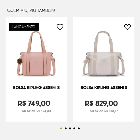
QUEM VIU, VIU TAMBÉM!
LANÇAMENTO
BOLSA KIPLING ASSENI S
BOLSA KIPLING ASSENI S
R$
749
,
00
R$
829
,
00
ou 6x de R$ 124,83
ou 6x de R$ 138,17