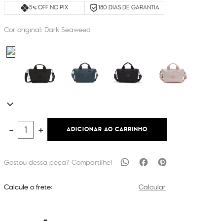
5% OFF NO PIX
180 DIAS DE GARANTIA
Cor original:
Dark Seaweed
ADICIONAR AO CARRINHO
－
＋
Calcule o frete:
Calcular