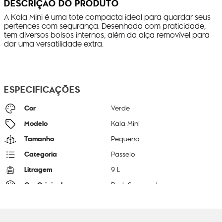
DESCRIÇÃO DO PRODUTO
A Kala Mini é uma tote compacta ideal para guardar seus
pertences com segurança. Desenhada com praticidade,
tem diversos bolsos internos, além da alça removível para
dar uma versatilidade extra.
ESPECIFICAÇÕES
Cor
Verde
Modelo
Kala Mini
Tamanho
Pequena
Categoria
Passeio
Litragem
9 L
Cor Original
Dark Seaweed
Dimensões
22
cm x
22
cm x
37
cm
Peso
380
g