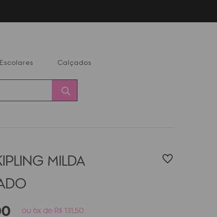
Escolares
Calçados
Calçados
Alterar
Minha
Conta
CEP
IPLING MILDA
PADO
00
ou 6x de R$ 131,50