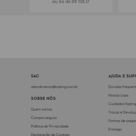
ou 6x de R$ 128,17
SAC
AJUDA E SU
atendimento@kipling.com.br
Dúvidas frequen
Nossas Lojas
SOBRE NÓS
Cuidados Kipling
Quem somos
Trocas e Devolu
Compra segura
Formas de paga
Política de Privacidade
Entrega
Declaração de Cookies