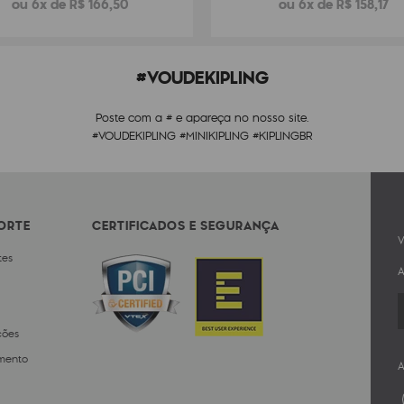
ou 6x de R$ 166,50
ou 6x de R$ 158,17
#VOUDEKIPLING
Poste com a # e apareça no nosso site.
#VOUDEKIPLING #MINIKIPLING #KIPLINGBR
PORTE
CERTIFICADOS E SEGURANÇA
V
tes
A
ções
mento
A