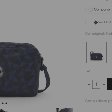
Comparar
5% OFF NO
Cor original:
End
－
＋