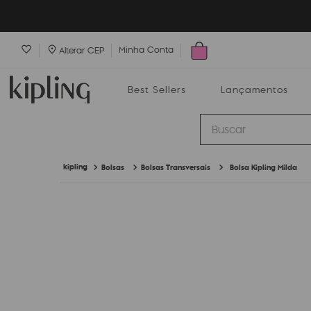
Minha Conta
Alterar CEP
Best Sellers
Lançamentos
Buscar
Bolsas
Bolsas Transversais
Bolsa Kipling Milda
Best Sellers
Lançamentos
Bolsas