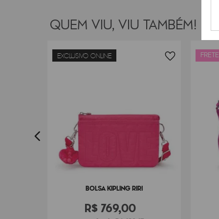
QUEM VIU, VIU TAMBÉM!
FRETE
EXCLUSIVO ONLINE
NA
7
BOLSA KIPLING RIRI
R$
769
,
00