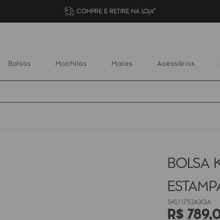
COMPRE E RETIRE NA LOJA*
Bolsas
Mochilas
Malas
Acessórios
Mochilas
Malas
Acessórios
Escolares
BOLSA K
ESTAM
I75243QA
R$
789
,