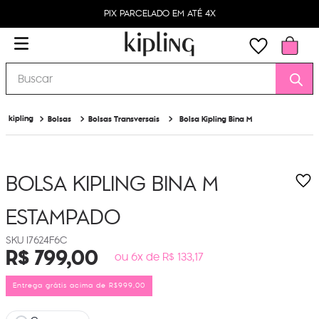
PIX PARCELADO EM ATÉ 4X
Buscar
Bolsas
Bolsas Transversais
Bolsa Kipling Bina M
BOLSA KIPLING BINA M
ESTAMPADO
I7624F6C
R$
799
,
00
ou 6x de R$ 133,17
Entrega grátis acima de R$999,00