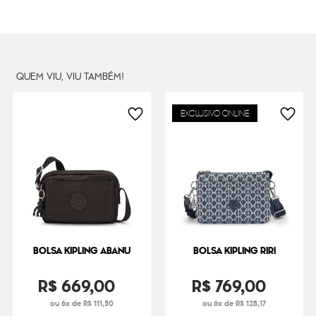
Litragem
5.5 L
Cor Original
Sign Green Emb
Dimensões
17
cm x
27
cm x
14
cm
Peso
38
g
QUEM VIU, VIU TAMBÉM!
EXCLUSIVO ONLINE
BOLSA KIPLING ABANU
BOLSA KIPLING RIRI
R$
669
,
00
R$
769
,
00
ou 6x de R$ 111,50
ou 6x de R$ 128,17