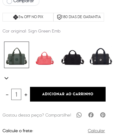
Comparar
5% OFF NO PIX
180 DIAS DE GARANTIA
Cor original:
Sign Green Emb
ADICIONAR AO CARRINHO
－
＋
Calcule o frete:
Calcular