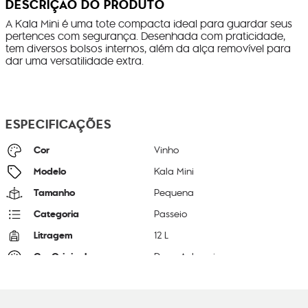
DESCRIÇÃO DO PRODUTO
A Kala Mini é uma tote compacta ideal para guardar seus
pertences com segurança. Desenhada com praticidade,
tem diversos bolsos internos, além da alça removível para
dar uma versatilidade extra.
ESPECIFICAÇÕES
Cor
Vinho
Modelo
Kala Mini
Tamanho
Pequena
Categoria
Passeio
Litragem
12 L
Cor Original
Deep Aubergine
Dimensões
22
cm x
22
cm x
37
cm
Peso
380
g