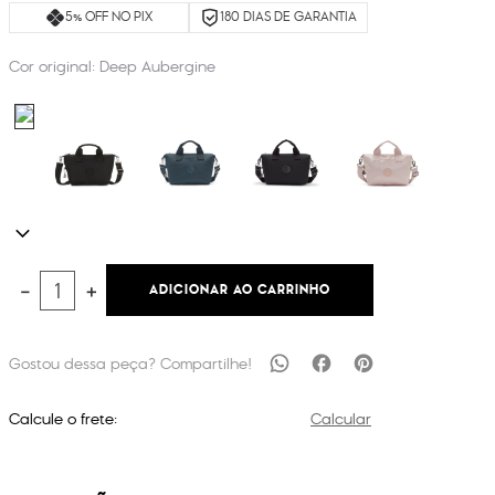
5% OFF NO PIX
180 DIAS DE GARANTIA
Cor original:
Deep Aubergine
ADICIONAR AO CARRINHO
－
＋
Calcule o frete:
Calcular