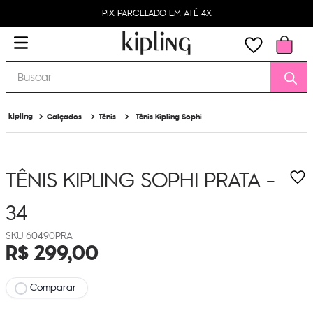
PIX PARCELADO EM ATÉ 4X
Buscar
Calçados
Tênis
Tênis Kipling Sophi
TÊNIS KIPLING SOPHI
PRATA -
34
60490PRA
R$
299
,
00
Comparar