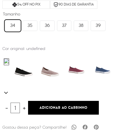
5% OFF NO PIX
90 DIAS DE GARANTIA
Tamanho
34
35
36
37
38
39
Cor original:
undefined
ADICIONAR AO CARRINHO
－
＋