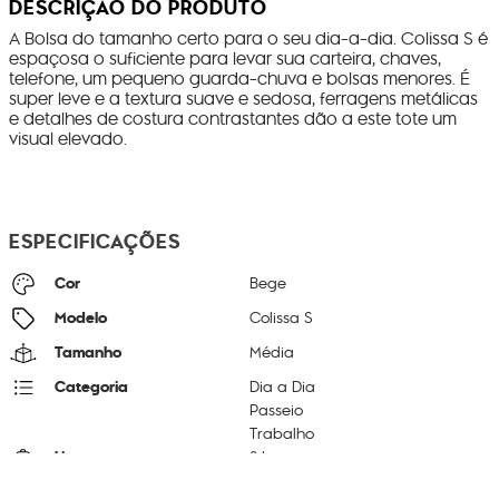
DESCRIÇÃO DO PRODUTO
A Bolsa do tamanho certo para o seu dia-a-dia. Colissa S é
espaçosa o suficiente para levar sua carteira, chaves,
telefone, um pequeno guarda-chuva e bolsas menores. É
super leve e a textura suave e sedosa, ferragens metálicas
e detalhes de costura contrastantes dão a este tote um
visual elevado.
ESPECIFICAÇÕES
Cor
Bege
Modelo
Colissa S
Tamanho
Média
Categoria
Dia a Dia
Passeio
Trabalho
Litragem
8 L
Cor Original
White Cheetah J