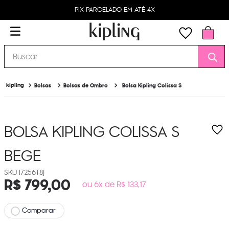
PIX PARCELADO EM ATÉ 4X
Buscar
Bolsas
Bolsas de Ombro
Bolsa Kipling Colissa S
BOLSA KIPLING COLISSA S
BEGE
I7256T8J
R$
799
,
00
ou 6x de R$ 133,17
Comparar