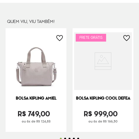
Dimensões
30
cm x
40
cm x
14
cm
Peso
42
g
QUEM VIU, VIU TAMBÉM!
FRETE GRÁTIS
BOLSA KIPLING AMIEL
BOLSA KIPLING COOL DEFEA
R$
749
,
00
R$
999
,
00
ou 6x de R$ 124,83
ou 6x de R$ 166,50