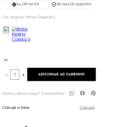
5% OFF NO PIX
180 DIAS DE GARANTIA
Cor original:
White Cheetah J
ADICIONAR AO CARRINHO
－
＋
Calcule o frete:
Calcular