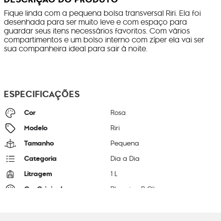
Fique linda com a pequena bolsa transversal Riri. Ela foi
desenhada para ser muito leve e com espaço para
guardar seus itens necessários favoritos. Com vários
compartimentos e um bolso interno com zíper ela vai ser
sua companheira ideal para sair à noite.
ESPECIFICAÇÕES
Cor
Rosa
Modelo
Riri
Tamanho
Pequena
Categoria
Dia a Dia
Litragem
1 L
Cor Original
Blooming P Qlt
Dimensões
16
cm x
24
cm x
6
cm
Peso
24
g