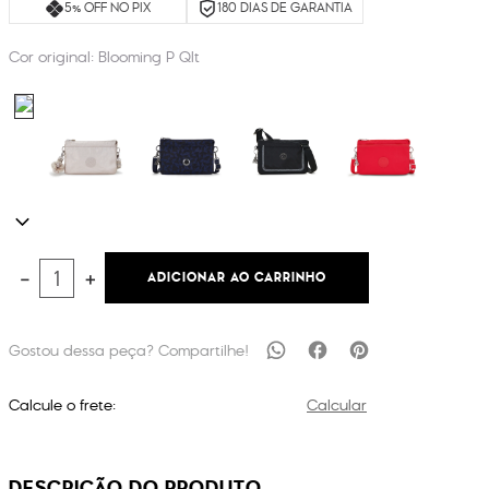
5% OFF NO PIX
180 DIAS DE GARANTIA
Cor original:
Blooming P Qlt
ADICIONAR AO CARRINHO
－
＋
Calcule o frete:
Calcular
DESCRIÇÃO DO PRODUTO