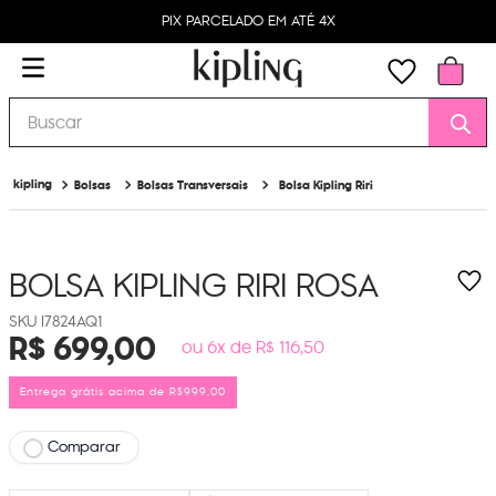
PIX PARCELADO EM ATÉ 4X
Buscar
Bolsas
Bolsas Transversais
Bolsa Kipling Riri
BOLSA KIPLING RIRI
ROSA
I7824AQ1
R$
699
,
00
ou 6x de R$ 116,50
Entrega grátis acima de R$999,00
Comparar