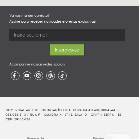
Vamos manter contato?
Assine para receber novidades e ofertas exclusivas!
Acompanhe nossas redes sociais
COMERCIAL ASTE DE IMPORTAÇÃO LTDA. CNPJ: 04.411.431/0004-44 IE:
083.056.51-3 / RUA F - QUADRA XI, LT 12, SALA 10 - CIVIT II SERRA - ES. -
CEP: 29168-124
Powered by
Developed By