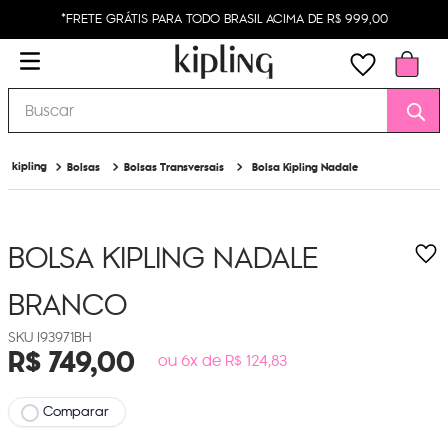
*FRETE GRÁTIS PARA TODO BRASIL ACIMA DE R$ 999,00
Buscar
Bolsas
Bolsas Transversais
Bolsa Kipling Nadale
BOLSA KIPLING NADALE
BRANCO
I93971BH
R$
749
,
00
ou 6x de R$ 124,83
Comparar