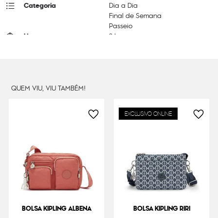
Categoria
Dia a Dia
Final de Semana
Passeio
Litragem
3 L
Cor Original
Alabaster Tonal
Dimensões
17
cm x
23
cm x
8
cm
Peso
320
g
QUEM VIU, VIU TAMBÉM!
EXCLUSIVO ONLINE
BOLSA KIPLING ALBENA
BOLSA KIPLING RIRI