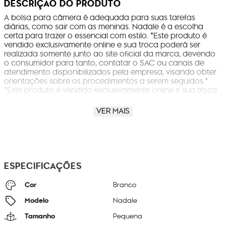
DESCRIÇÃO DO PRODUTO
A bolsa para câmera é adequada para suas tarefas
diárias, como sair com as meninas. Nadale é a escolha
certa para trazer o essencial com estilo. *Este produto é
vendido exclusivamente online e sua troca poderá ser
realizada somente junto ao site oficial da marca, devendo
o consumidor para tanto, contatar o SAC ou canais de
atendimento disponibilizados pela empresa, visando obter
orientações sobre os procedimentos a serem seguidos.*
*Este produto é vendido exclusivamente online e sua troca
poderá ser realizada somente junto ao site oficial da marca
ou na respectiva loja em que o produto foi retirado,
VER MAIS
devendo o consumidor para tanto, contatar o SAC ou
canais de atendimento disponibilizados pela empresa,
visando obter orientações sobre os procedimentos a serem
seguidos.*
ESPECIFICAÇÕES
Cor
Branco
Modelo
Nadale
Tamanho
Pequena