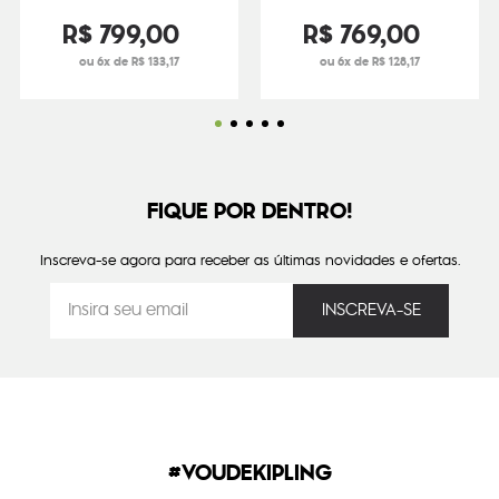
R$
799
,
00
R$
769
,
00
ou 6x de R$ 133,17
ou 6x de R$ 128,17
FIQUE POR DENTRO!
Inscreva-se agora para receber as últimas novidades e ofertas.
#VOUDEKIPLING