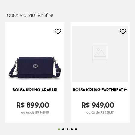
Dimensões
17
cm x
24
cm x
9
cm
Peso
320
g
QUEM VIU, VIU TAMBÉM!
BOLSA KIPLING ARAS UP
BOLSA KIPLING EARTHBEAT M
R$
899
,
00
R$
949
,
00
ou 6x de R$ 149,83
ou 6x de R$ 158,17