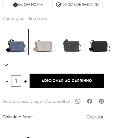
5% OFF NO PIX
180 DIAS DE GARANTIA
Cor original:
Blue Lover
ADICIONAR AO CARRINHO
－
＋
Calcule o frete:
Calcular