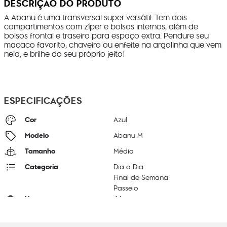
DESCRIÇÃO DO PRODUTO
A Abanu é uma transversal super versátil. Tem dois
compartimentos com zíper e bolsos internos, além de
bolsos frontal e traseiro para espaço extra. Pendure seu
macaco favorito, chaveiro ou enfeite na argolinha que vem
nela, e brilhe do seu próprio jeito!
ESPECIFICAÇÕES
Cor
Azul
Modelo
Abanu M
Tamanho
Média
Categoria
Dia a Dia
Final de Semana
Passeio
Litragem
4 L
Cor Original
Blue Lover