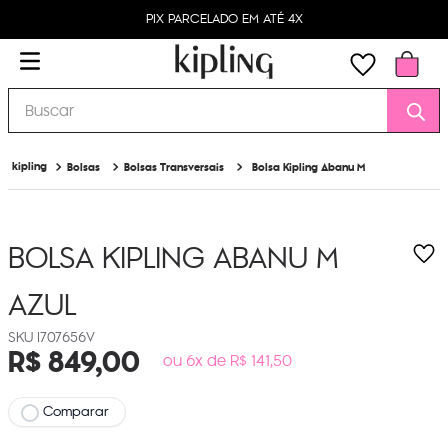
PIX PARCELADO EM ATÉ 4X
Buscar
Bolsas
Bolsas Transversais
Bolsa Kipling Abanu M
BOLSA KIPLING ABANU M
AZUL
I707656V
R$
849
,
00
ou 6x de R$ 141,50
Comparar