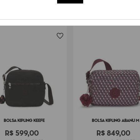
BOLSA KIPLING KEEFE
BOLSA KIPLING ABANU M
R$
599
,
00
R$
849
,
00