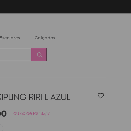
Escolares
Calçados
Calçados
Alterar
Minha
Conta
CEP
IPLING RIRI L
AZUL
00
ou 6x de R$ 133,17