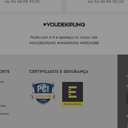
ou 6x de R$ 99,83
ou 6x de R$ 141,50
#VOUDEKIPLING
Poste com a # e apareça no nosso site.
#VOUDEKIPLING #MINIKIPLING #KIPLINGBR
PORTE
CERTIFICADOS E SEGURANÇA
V
tes
A
ções
mento
A