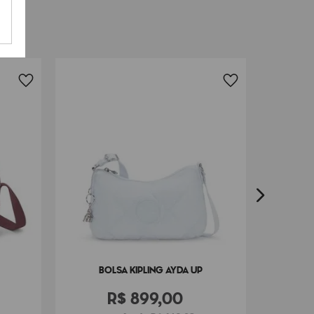
BOLSA KIPLING AYDA UP
R$
899
,
00