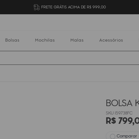
FRETE GRÁTIS ACIMA DE R$ 999,00
Bolsas
Mochilas
Malas
Acessórios
Mochilas
Malas
Acessórios
Escolares
BOLSA K
I59738FC
R$
799
,
Comparar