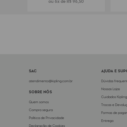
ou 6x de R$ 96,50
SAC
AJUDA E SU
atendimento@kipling.com.br
Dúvidas frequen
Nossas Lojas
SOBRE NÓS
Cuidados Kipling
Quem somos
Trocas e Devolu
Compra segura
Formas de paga
Política de Privacidade
Entrega
Declaração de Cookies