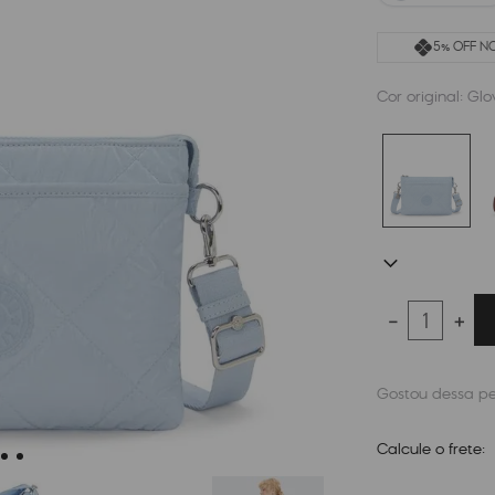
5% OFF NO
Cor original:
Glo
－
＋
Calcule o frete: