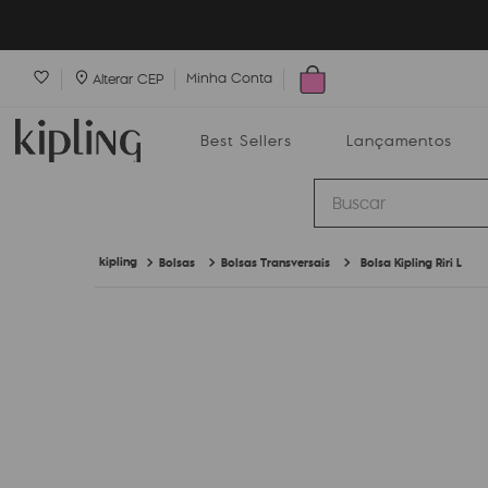
Minha Conta
Alterar CEP
Best Sellers
Lançamentos
Buscar
Bolsas
Bolsas Transversais
Bolsa Kipling Riri L
Best Sellers
Lançamentos
Bolsas