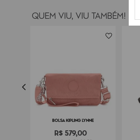
QUEM VIU, VIU TAMBÉM!
E
0
BOLSA KIPLING LYNNE
R$
579
,
00