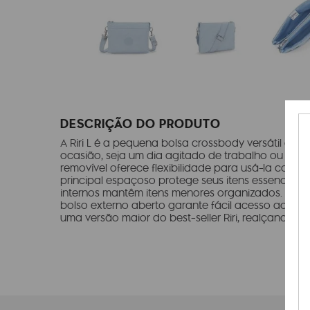
DESCRIÇÃO DO PRODUTO
A Riri L é a pequena bolsa crossbody versátil da K
ocasião, seja um dia agitado de trabalho ou uma 
removível oferece flexibilidade para usá-la como
principal espaçoso protege seus itens essenciais,
internos mantêm itens menores organizados. A co
bolso externo aberto garante fácil acesso aos ite
uma versão maior do best-seller Riri, realçando se