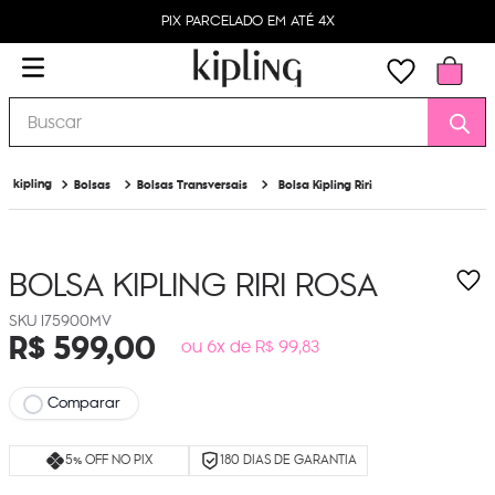
PIX PARCELADO EM ATÉ 4X
Buscar
Bolsas
Bolsas Transversais
Bolsa Kipling Riri
BOLSA KIPLING RIRI
ROSA
I75900MV
R$
599
,
00
ou 6x de R$ 99,83
Comparar
5% OFF NO PIX
180 DIAS DE GARANTIA