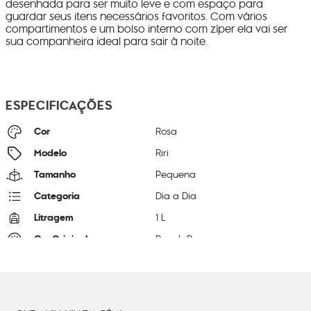
desenhada para ser muito leve e com espaço para
guardar seus itens necessários favoritos. Com vários
compartimentos e um bolso interno com zíper ela vai ser
sua companheira ideal para sair à noite.
ESPECIFICAÇÕES
Cor
Rosa
Modelo
Riri
Tamanho
Pequena
Categoria
Dia a Dia
Litragem
1 L
Cor Original
Peach Peace
Dimensões
16
cm x
24
cm x
6
cm
Peso
24
g