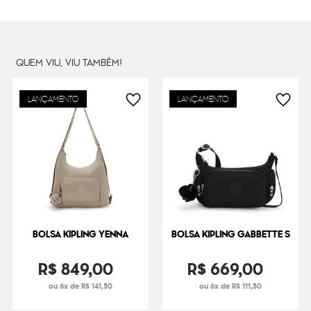
Cor Original
Endless Black
Dimensões
32
cm x
50
cm x
17
cm
Peso
450
g
QUEM VIU, VIU TAMBÉM!
LANÇAMENTO
LANÇAMENTO
BOLSA KIPLING YENNA
BOLSA KIPLING GABBETTE S
R$
849
,
00
R$
669
,
00
ou 6x de R$ 141,50
ou 6x de R$ 111,50