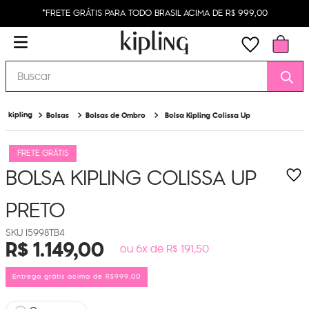
*FRETE GRÁTIS PARA TODO BRASIL ACIMA DE R$ 999,00
Buscar
Bolsas
Bolsas de Ombro
Bolsa Kipling Colissa Up
FRETE GRÁTIS
BOLSA KIPLING COLISSA UP
PRETO
I5998TB4
R$
1
.
149
,
00
ou 6x de R$ 191,50
Entrega grátis acima de R$999,00