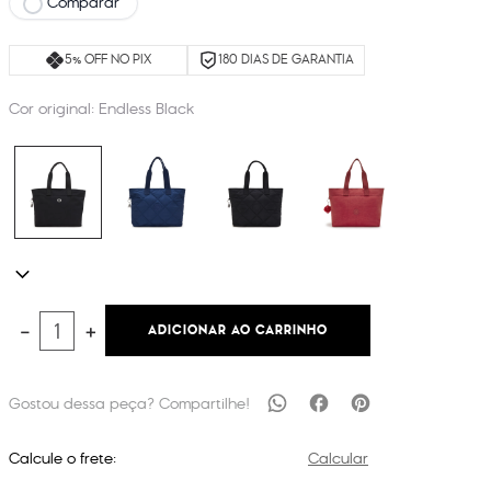
Comparar
5% OFF NO PIX
180 DIAS DE GARANTIA
Cor original:
Endless Black
ADICIONAR AO CARRINHO
－
＋
Calcule o frete:
Calcular