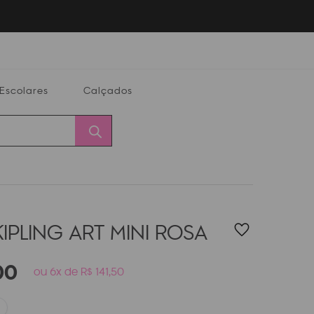
Escolares
Calçados
Calçados
Alterar
Minha
Conta
CEP
IPLING ART MINI
ROSA
00
ou 6x de R$ 141,50