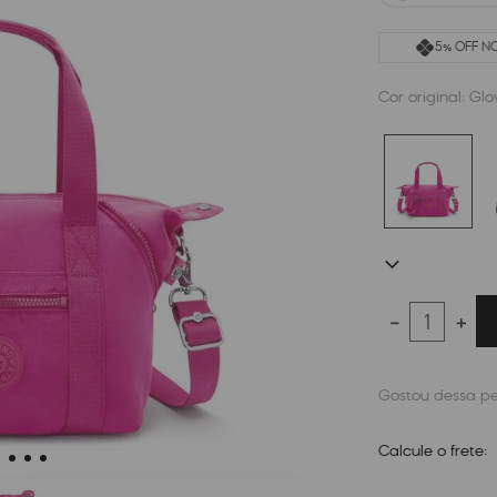
5% OFF NO
Cor original:
Glo
－
＋
Calcule o frete: