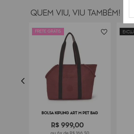
QUEM VIU, VIU TAMBÉM!
FRETE GRÁTIS
EXCLU
HA
3
BOLSA KIPLING ART M PET BAG
R$
999
,
00
ou 6x de R$ 166,50