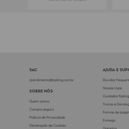
SAC
AJUDA E SU
atendimento@kipling.com.br
Dúvidas frequen
Nossas Lojas
SOBRE NÓS
Cuidados Kipling
Quem somos
Trocas e Devolu
Compra segura
Formas de paga
Política de Privacidade
Entrega
Declaração de Cookies
Garantia