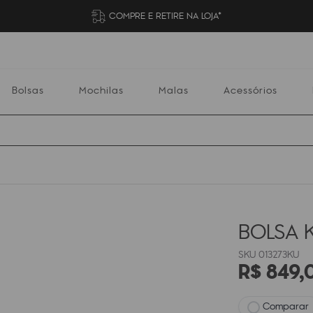
COMPRE E RETIRE NA LOJA*
Bolsas
Mochilas
Malas
Acessórios
Mochilas
Malas
Acessórios
Escolares
BOLSA K
013273KU
R$
849
,
Comparar