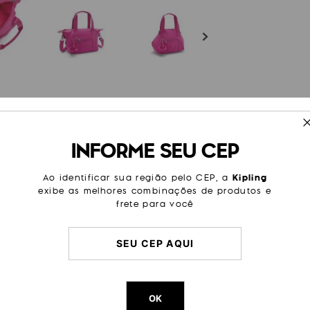
ESPECIFICAÇÕES
INFORME SEU CEP
om opção de alça transversal
Cor
Rosa
seu estilo. Garanta a sua para
 elegante, a Art Mini é a
Modelo
Art Mini
Ao identificar sua região pelo CEP, a
Kipling
 estilo em diferentes ocasiões.
exibe as melhores combinações de produtos e
Tamanho
Pequen
frete para você
Categoria
Dia a Di
Trabalh
Litragem
10 L
Cor Original
Glowing
Dimensões
20
cm x
OK
Peso
460
g