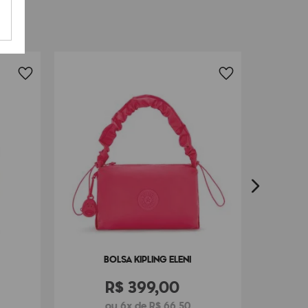
BO
BOLSA KIPLING ELENI
R$
399
,
00
ou 6x de R$ 66,50