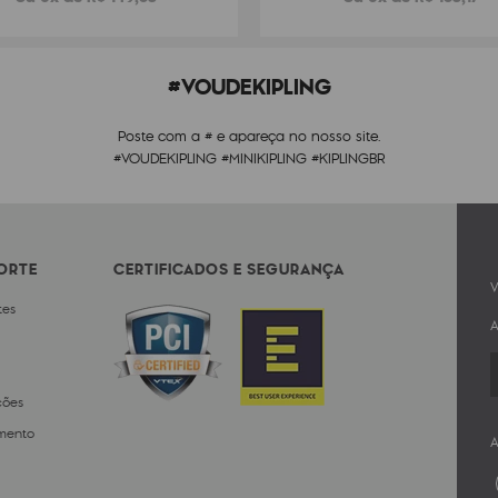
#VOUDEKIPLING
Poste com a # e apareça no nosso site.
#VOUDEKIPLING #MINIKIPLING #KIPLINGBR
PORTE
CERTIFICADOS E SEGURANÇA
V
tes
A
ções
mento
A