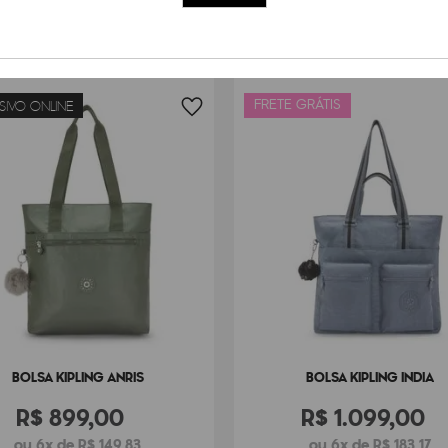
FRETE GRÁTIS
SIVO ONLINE
BOLSA KIPLING ANRIS
BOLSA KIPLING INDIA
R$
899
,
00
R$
1
.
099
,
00
ou 6x de R$ 149,83
ou 6x de R$ 183,17