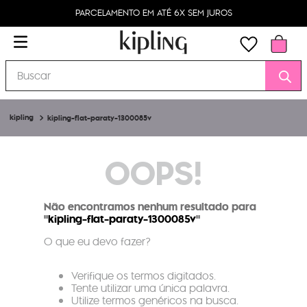
PARCELAMENTO EM ATÉ 6X SEM JUROS
Buscar
kipling-flat-paraty-1300085v
OOPS!
Não encontramos nenhum resultado para
"
kipling-flat-paraty-1300085v
"
O que eu devo fazer?
Verifique os termos digitados.
Tente utilizar uma única palavra.
Utilize termos genéricos na busca.