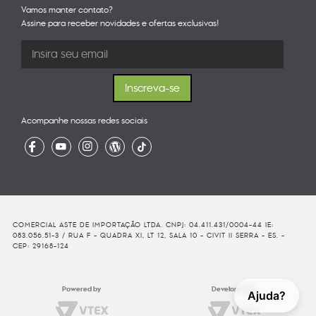
Vamos manter contato?
Assine para receber novidades e ofertas exclusivas!
Acompanhe nossas redes sociais
COMERCIAL ASTE DE IMPORTAÇÃO LTDA. CNPJ: 04.411.431/0004-44 IE:
083.056.51-3 / RUA F - QUADRA XI, LT 12, SALA 10 - CIVIT II SERRA - ES. -
CEP: 29168-124
Powered by
Developed By
Ajuda?