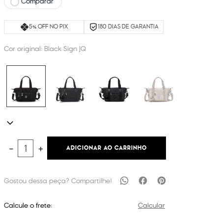
Comparar
5% OFF NO PIX
180 DIAS DE GARANTIA
Cor original:
Black Sign JQ
ADICIONAR AO CARRINHO
－
＋
Calcule o frete:
Calcular