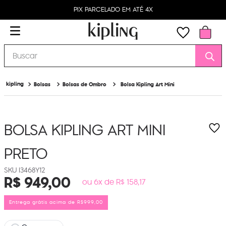
PIX PARCELADO EM ATÉ 4X
Buscar
Bolsas
Bolsas de Ombro
Bolsa Kipling Art Mini
BOLSA KIPLING ART MINI
PRETO
I3468Y12
R$
949
,
00
ou 6x de R$ 158,17
Entrega grátis acima de R$999,00