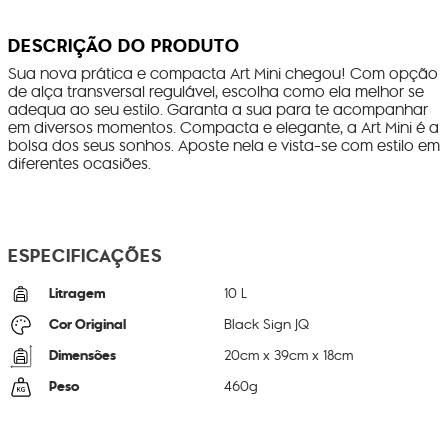
DESCRIÇÃO DO PRODUTO
Sua nova prática e compacta Art Mini chegou! Com opção
de alça transversal regulável, escolha como ela melhor se
adequa ao seu estilo. Garanta a sua para te acompanhar
em diversos momentos. Compacta e elegante, a Art Mini é a
bolsa dos seus sonhos. Aposte nela e vista-se com estilo em
diferentes ocasiões.
ESPECIFICAÇÕES
Litragem
10 L
Cor Original
Black Sign JQ
Dimensões
20
cm x
39
cm x
18
cm
Peso
460
g