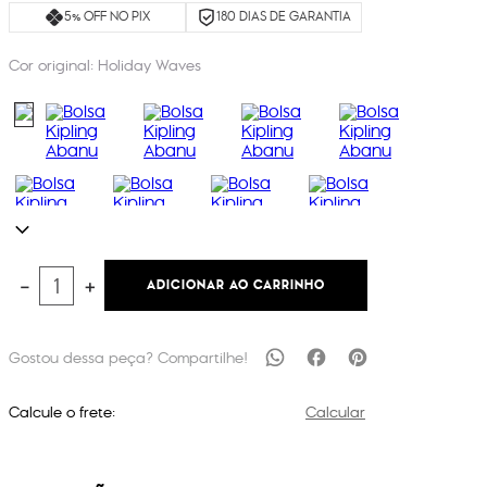
5% OFF NO PIX
180 DIAS DE GARANTIA
Cor original:
Holiday Waves
ADICIONAR AO CARRINHO
－
＋
Calcule o frete:
Calcular