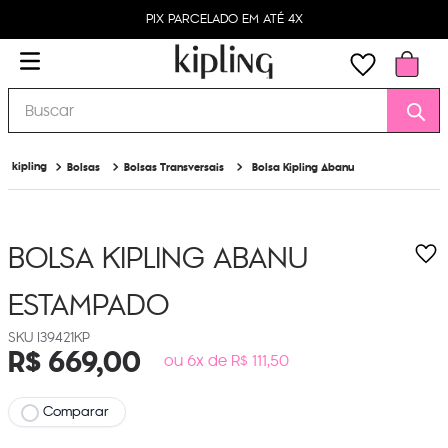
PIX PARCELADO EM ATÉ 4X
Buscar
Bolsas
Bolsas Transversais
Bolsa Kipling Abanu
BOLSA KIPLING ABANU
ESTAMPADO
I39421KP
R$
669
,
00
ou 6x de R$ 111,50
Comparar