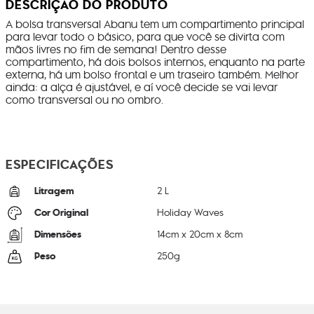
DESCRIÇÃO DO PRODUTO
A bolsa transversal Abanu tem um compartimento principal
para levar todo o básico, para que você se divirta com
mãos livres no fim de semana! Dentro desse
compartimento, há dois bolsos internos, enquanto na parte
externa, há um bolso frontal e um traseiro também. Melhor
ainda: a alça é ajustável, e aí você decide se vai levar
como transversal ou no ombro.
ESPECIFICAÇÕES
Litragem
2 L
Cor Original
Holiday Waves
Dimensões
14
cm x
20
cm x
8
cm
Peso
250
g