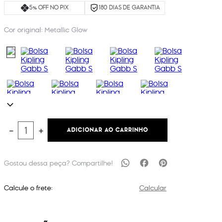
5% OFF NO PIX
180 DIAS DE GARANTIA
Cor original:
Metallic Glow
ADICIONAR AO CARRINHO
－
＋
Calcule o frete:
Calcular