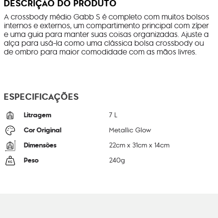
DESCRIÇÃO DO PRODUTO
A crossbody médio Gabb S é completo com muitos bolsos
internos e externos, um compartimento principal com zíper
e uma guia para manter suas coisas organizadas. Ajuste a
alça para usá-la como uma clássica bolsa crossbody ou
de ombro para maior comodidade com as mãos livres.
ESPECIFICAÇÕES
Litragem
7 L
Cor Original
Metallic Glow
Dimensões
22
cm x
31
cm x
14
cm
Peso
240
g