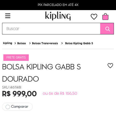
PIX PARCELADO EM ATÉ 4X
Buscar
Bolsas
Bolsas Transversais
Bolsa Kipling Gabb S
FRETE GRÁTIS
BOLSA KIPLING GABB S
DOURADO
I461148I
R$
999
,
00
ou 6x de R$ 166,50
Comparar