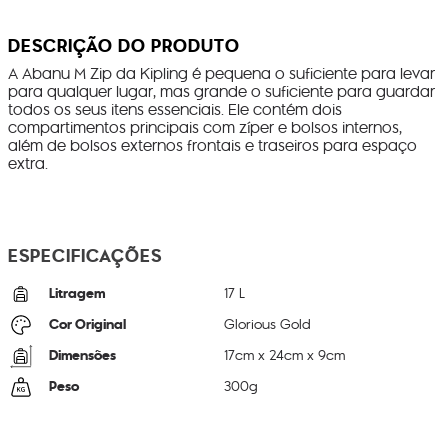
DESCRIÇÃO DO PRODUTO
A Abanu M Zip da Kipling é pequena o suficiente para levar
para qualquer lugar, mas grande o suficiente para guardar
todos os seus itens essenciais. Ele contém dois
compartimentos principais com zíper e bolsos internos,
além de bolsos externos frontais e traseiros para espaço
extra.
ESPECIFICAÇÕES
Litragem
17 L
Cor Original
Glorious Gold
Dimensões
17
cm x
24
cm x
9
cm
Peso
300
g