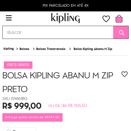
PIX PARCELADO EM ATÉ 4X
Buscar
Bolsas
Bolsas Transversais
Bolsa Kipling Abanu M Zip
FRETE GRÁTIS
BOLSA KIPLING ABANU M ZIP
PRETO
I59861BG
R$
999
,
00
ou 6x de R$ 166,50
Entrega grátis acima de R$999,00