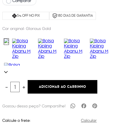
Comparar
5% OFF NO PIX
180 DIAS DE GARANTIA
Cor original:
Glorious Gold
ADICIONAR AO CARRINHO
－
＋
Calcule o frete:
Calcular