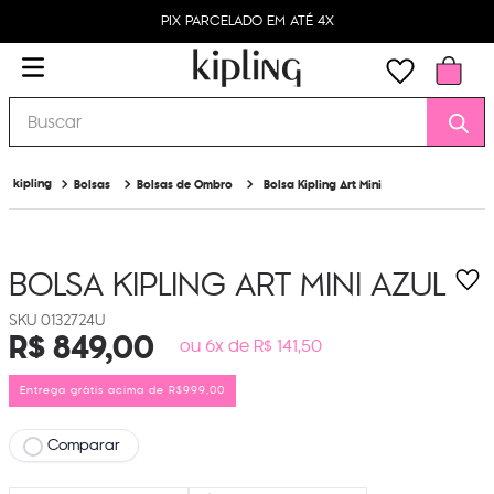
PIX PARCELADO EM ATÉ 4X
Buscar
Bolsas
Bolsas de Ombro
Bolsa Kipling Art Mini
BOLSA KIPLING ART MINI
AZUL
0132724U
R$
849
,
00
ou 6x de R$ 141,50
Entrega grátis acima de R$999,00
Comparar