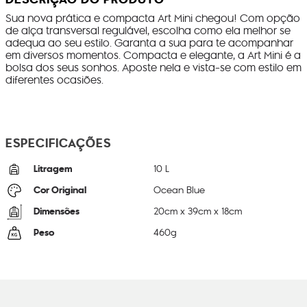
Sua nova prática e compacta Art Mini chegou! Com opção
de alça transversal regulável, escolha como ela melhor se
adequa ao seu estilo. Garanta a sua para te acompanhar
em diversos momentos. Compacta e elegante, a Art Mini é a
bolsa dos seus sonhos. Aposte nela e vista-se com estilo em
diferentes ocasiões.
ESPECIFICAÇÕES
Litragem
10 L
Cor Original
Ocean Blue
Dimensões
20
cm x
39
cm x
18
cm
Peso
460
g