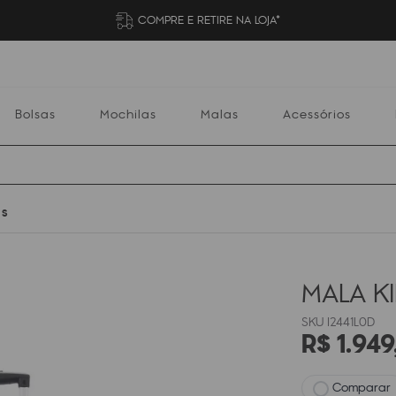
COMPRE E RETIRE NA LOJA*
Bolsas
Mochilas
Malas
Acessórios
 S
Mochilas
Malas
Acessórios
Escolares
MALA K
I2441L0D
R$
1
.
949
Comparar