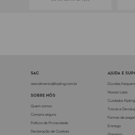
SAC
AJUDA E SU
atendimento@kipling.com.br
Dúvidas frequen
Nossas Lojas
SOBRE NÓS
Cuidados Kipling
Quem somos
Trocas e Devolu
Compra segura
Formas de paga
Política de Privacidade
Entrega
Declaração de Cookies
Garantia