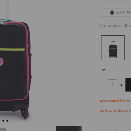
5% OFF NO
Cor original:
Rbw
－
＋
Aproveite! Res
Sujeito a dispon