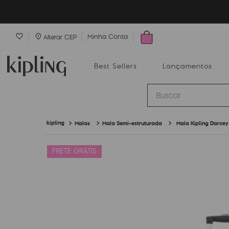
Minha Conta
Alterar CEP
Best Sellers
Lançamentos
Buscar
Malas
Mala Semi-estruturada
Mala Kipling Darcey
Best Sellers
Lançamentos
Bolsas
FRETE GRÁTIS