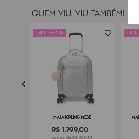
QUEM VIU, VIU TAMBÉM!
FRETE GRÁTIS
FRETE
SPIN L
7
MALA KIPLING MESE
MAL
R$
1
.
799
,
00
ou 6x de R$ 299,83