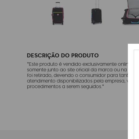
DESCRIÇÃO DO PRODUTO
*Este produto é vendido exclusivamente online e 
somente junto ao site oficial da marca ou na resp
foi retirado, devendo o consumidor para tanto, c
atendimento disponibilizados pela empresa, visan
procedimentos a serem seguidos.*