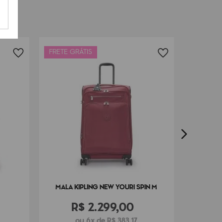
FRETE GRÁTIS
FRETE G
MALA 
MALA KIPLING NEW YOURI SPIN M
R$
2
.
299
,
00
ou 6x de R$ 383,17