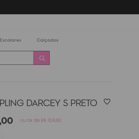
Escolares
Calçados
Calçados
Alterar
Minha
Conta
CEP
IPLING DARCEY S
PRETO
,
00
ou 6x de R$ 324,83