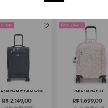
 GRÁTIS
FRETE GRÁTIS
A KIPLING NEW YOURI SPIN S
MALA KIPLING MESE
R$
2
.
149
,
00
R$
1
.
699
,
00
ou 6x de R$ 358,17
ou 6x de R$ 283,17