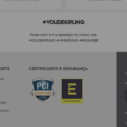
#VOUDEKIPLING
Poste com a # e apareça no nosso site.
#VOUDEKIPLING #MINIKIPLING #KIPLINGBR
PORTE
CERTIFICADOS E SEGURANÇA
V
tes
A
ções
mento
A