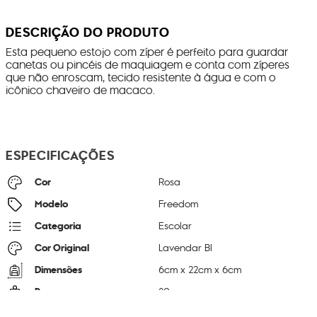
DESCRIÇÃO DO PRODUTO
Esta pequeno estojo com zíper é perfeito para guardar
canetas ou pincéis de maquiagem e conta com zíperes
que não enroscam, tecido resistente à água e com o
icônico chaveiro de macaco.
ESPECIFICAÇÕES
Cor
Rosa
Modelo
Freedom
Categoria
Escolar
Cor Original
Lavendar Bl
Dimensões
6
cm x
22
cm x
6
cm
Peso
80
g