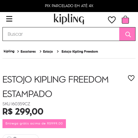
PIX PARCELADO EM ATÉ 4X
Buscar
Escolares
Estojo
Estojo Kipling Freedom
ESTOJO KIPLING FREEDOM
ESTAMPADO
I60359CZ
R$
299
,
00
Entrega grátis acima de R$999,00