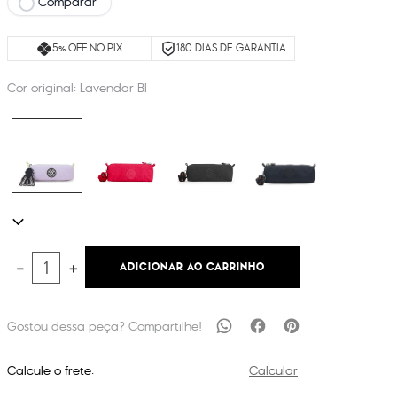
Comparar
5% OFF NO PIX
180 DIAS DE GARANTIA
Cor original:
Lavendar Bl
ADICIONAR AO CARRINHO
－
＋
Calcule o frete:
Calcular