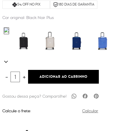
5% OFF NO PIX
180 DIAS DE GARANTIA
Cor original:
Black Noir Plus
ADICIONAR AO CARRINHO
－
＋
Calcule o frete:
Calcular