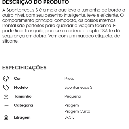
DESCRIÇÃO DO PRODUTO
A Spontaneous S é a mala que leva o tamanho de bordo a
outro nível, com seu desenho inteligente, leve e eficiente. O
compartimento principal compacto, os bolsos internos
frontal são perfeitos para guardar a viagem todinha. E
pode ficar tranquilo, porque o cadeado duplo TSA te dá
segurança em dobro. Vem com um macaco etiqueta, de
silicone.
ESPECIFICAÇÕES
Cor
Preto
Modelo
Spontaneous S
Tamanho
Pequena
Categoria
Viagem
Viagem Curta
Litragem
37,5 L
Cor Original
Black Noir Plus