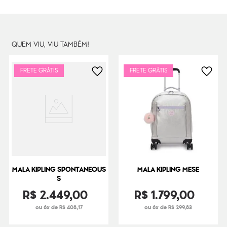
Dimensões
53
cm x
33
cm x
38
cm
Peso
3000
g
QUEM VIU, VIU TAMBÉM!
FRETE GRÁTIS
FRETE GRÁTIS
MALA KIPLING SPONTANEOUS
MALA KIPLING MESE
S
R$
2
.
449
,
00
R$
1
.
799
,
00
ou 6x de R$ 408,17
ou 6x de R$ 299,83