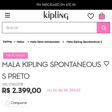
PIX PARCELADO EM ATÉ 4X
Buscar
Malas
Mala Semi-estruturada
Mala Kipling Spontaneous S
FRETE GRÁTIS
MALA KIPLING SPONTANEOUS
S
PRETO
I76633TB
R$
2
.
399
,
00
ou 6x de R$ 399,83
Comparar