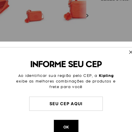
ESPECIFICAÇÕES
INFORME SEU CEP
principal para levar todo o
Cor
Laranja
 no fim de semana! Dentro
quanto na parte externa, há um
Modelo
Abanu
Ao identificar sua região pelo CEP, a
Kipling
a alça é ajustável, e aí você
exibe as melhores combinações de produtos e
.
Tamanho
Pequen
frete para você
Categoria
Dia a Di
Final d
Lazer
Passeio
Litragem
2 L
Cor Original
Open O
OK