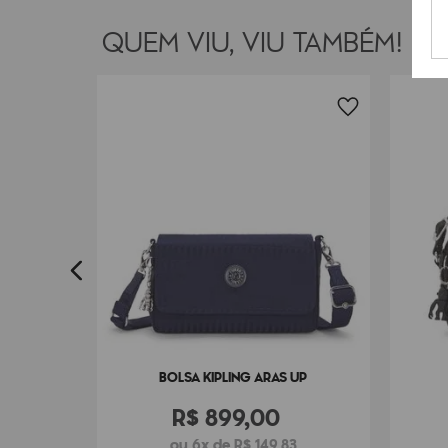
QUEM VIU, VIU TAMBÉM!
U M
7
BOLSA KIPLING ARAS UP
R$
899
,
00
ou 6x de R$ 149,83