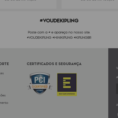
#VOUDEKIPLING
Poste com a # e apareça no nosso site.
#VOUDEKIPLING #MINIKIPLING #KIPLINGBR
PORTE
CERTIFICADOS E SEGURANÇA
V
tes
A
ções
mento
A