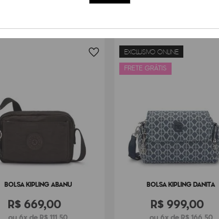
Dimensões
14
cm x
2
Peso
250
g
EXCLUSIVO ONLINE
FRETE GRÁTIS
BOLSA KIPLING ABANU
BOLSA KIPLING DANITA
R$
669
,
00
R$
999
,
00
ou 6x de R$ 111,50
ou 6x de R$ 166,50