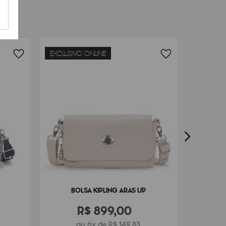
0
cm x
8
cm
EXCLUSIVO ONLINE
BOLSA KIPLING ARAS UP
R$
899
,
00
ou 6x de R$ 149,83