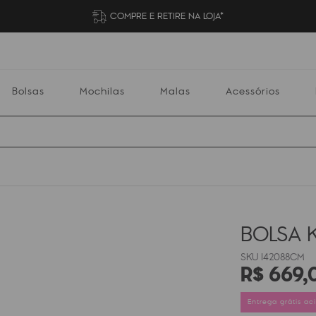
COMPRE E RETIRE NA LOJA*
Bolsas
Mochilas
Malas
Acessórios
Mochilas
Malas
Acessórios
Escolares
BOLSA 
I42088CM
R$
669
,
Entrega grátis a