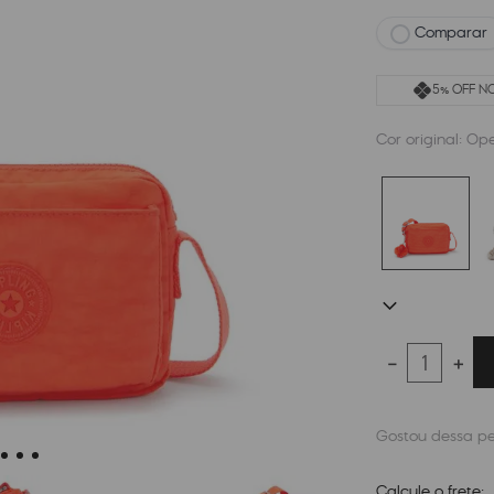
Comparar
5% OFF NO
Cor original:
Ope
－
＋
Calcule o frete: