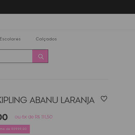
Escolares
Calçados
Calçados
Alterar
Minha
Conta
CEP
KIPLING ABANU
LARANJA
00
ou 6x de R$ 111,50
cima de R$999,00