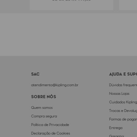
SAC
AJUDA E SU
atendimento@kipling.com.br
Dúvidas frequen
Nossas Lojas
SOBRE NÓS
Cuidados Kipling
Quem somos
Trocas e Devolu
Compra segura
Formas de paga
Política de Privacidade
Entrega
Declaração de Cookies
Garantia