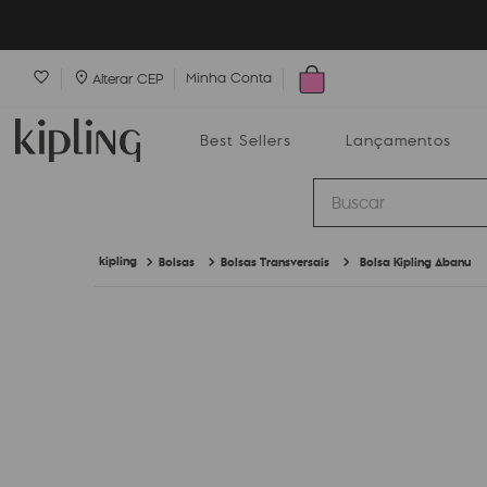
Minha Conta
Alterar CEP
Best Sellers
Lançamentos
Buscar
Bolsas
Bolsas Transversais
Bolsa Kipling Abanu
Best Sellers
Lançamentos
Bolsas