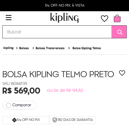
5% OFF NO PIX Á VISTA
Buscar
Bolsas
Bolsas Transversais
Bolsa Kipling Telmo
BOLSA KIPLING TELMO
PRETO
I8084P39
R$
569
,
00
ou 6x de R$ 94,83
Comparar
5% OFF NO PIX
180 DIAS DE GARANTIA