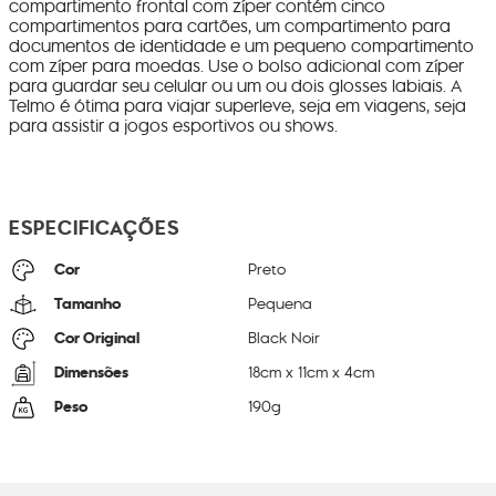
compartimento frontal com zíper contém cinco
compartimentos para cartões, um compartimento para
documentos de identidade e um pequeno compartimento
com zíper para moedas. Use o bolso adicional com zíper
para guardar seu celular ou um ou dois glosses labiais. A
Telmo é ótima para viajar superleve, seja em viagens, seja
para assistir a jogos esportivos ou shows.
ESPECIFICAÇÕES
Cor
Preto
Tamanho
Pequena
Cor Original
Black Noir
Dimensões
18
cm x
11
cm x
4
cm
Peso
190
g