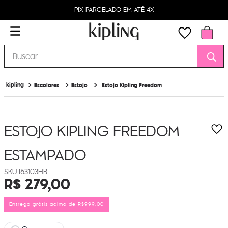
PIX PARCELADO EM ATÉ 4X
Buscar
Escolares
Estojo
Estojo Kipling Freedom
ESTOJO KIPLING FREEDOM
ESTAMPADO
I63103HB
R$
279
,
00
Entrega grátis acima de R$999,00