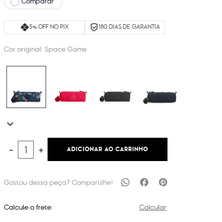
Comparar
5% OFF NO PIX
180 DIAS DE GARANTIA
Cor original:
Space Game
ADICIONAR AO CARRINHO
－
＋
Calcule o frete:
Calcular