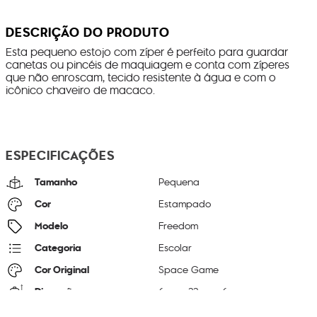
DESCRIÇÃO DO PRODUTO
Esta pequeno estojo com zíper é perfeito para guardar
canetas ou pincéis de maquiagem e conta com zíperes
que não enroscam, tecido resistente à água e com o
icônico chaveiro de macaco.
ESPECIFICAÇÕES
Tamanho
Pequena
Cor
Estampado
Modelo
Freedom
Categoria
Escolar
Cor Original
Space Game
Dimensões
6
cm x
22
cm x
6
cm
Peso
80
g