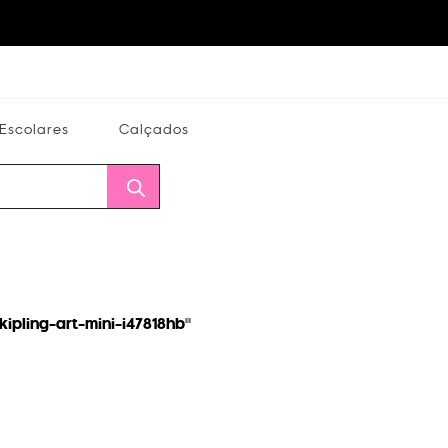
Escolares
Calçados
Calçados
Alterar
Minha
Conta
CEP
kipling-art-mini-i47818hb
"