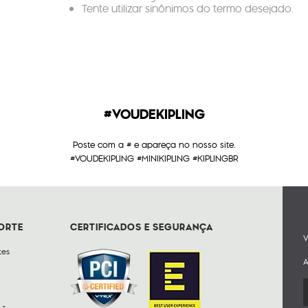
Tente utilizar sinônimos do termo desejado.
#VOUDEKIPLING
Poste com a # e apareça no nosso site.
#VOUDEKIPLING #MINIKIPLING #KIPLINGBR
PORTE
CERTIFICADOS E SEGURANÇA
V
tes
A