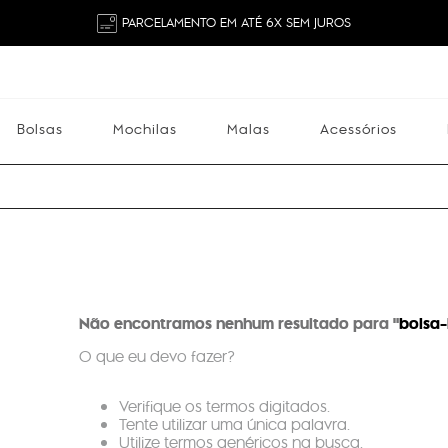
PARCELAMENTO EM ATÉ 6X SEM JUROS
Bolsas
Mochilas
Malas
Acessórios
Mochilas
Malas
Acessórios
Escolares
Não encontramos nenhum resultado para "
bolsa-
O que eu devo fazer?
Verifique os termos digitados.
Tente utilizar uma única palavra.
Utilize termos genéricos na busca.