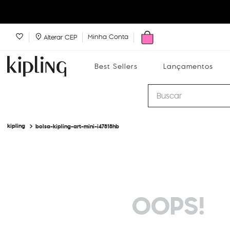
Minha Conta
Alterar CEP
Best Sellers
Lançamentos
Buscar
bolsa-kipling-art-mini-i47818hb
Best Sellers
Lançamentos
Bolsas
OOPS!