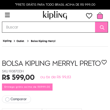
*FRETE GRÁTIS PARA TODO BRASIL ACIMA DE R$ 999,00
Buscar
Outlet
Bolsa Kipling Merryl
BOLSA KIPLING MERRYL
PRETO
I93870DH
R$
599
,
00
ou 6x de R$ 99,83
Entrega grátis acima de R$999,00
Comparar