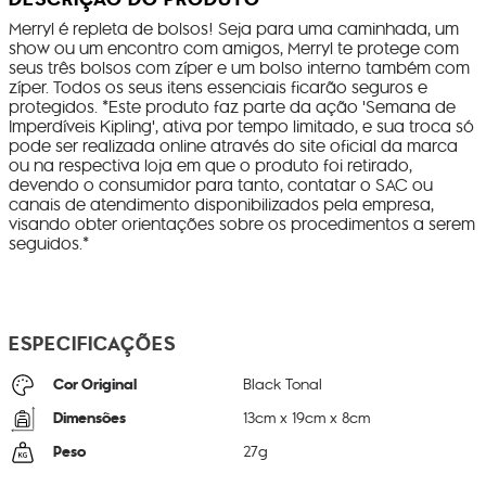
Merryl é repleta de bolsos! Seja para uma caminhada, um
show ou um encontro com amigos, Merryl te protege com
seus três bolsos com zíper e um bolso interno também com
zíper. Todos os seus itens essenciais ficarão seguros e
protegidos. *Este produto faz parte da ação 'Semana de
Imperdíveis Kipling', ativa por tempo limitado, e sua troca só
pode ser realizada online através do site oficial da marca
ou na respectiva loja em que o produto foi retirado,
devendo o consumidor para tanto, contatar o SAC ou
canais de atendimento disponibilizados pela empresa,
visando obter orientações sobre os procedimentos a serem
seguidos.*
ESPECIFICAÇÕES
Cor Original
Black Tonal
Dimensões
13
cm x
19
cm x
8
cm
Peso
27
g