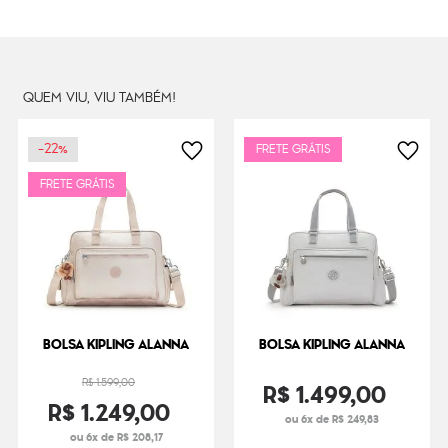
QUEM VIU, VIU TAMBÉM!
-
22%
FRETE GRÁTIS
FRETE GRÁTIS
BOLSA KIPLING ALANNA
BOLSA KIPLING ALANNA
R$
1
.
599
,
00
R$
1
.
499
,
00
R$
1
.
249
,
00
ou 6x de R$ 249,83
ou 6x de R$ 208,17