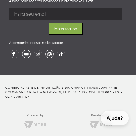
Assine para receber novidades e ofertas exclusivas!
Acompanhe nossas redes sociais
COMERCIAL ASTE DE IMPORTAÇÃO LTDA. CNPJ: 04.411.431/0004-44 IE:
083.056.51-3 / RUA F - QUADRA XI, LT 12, SALA 10 - CIVIT II SERRA - ES. -
CEP: 29168-124
Powered by
Developed By
Ajuda?