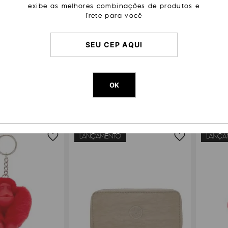
exibe as melhores combinações de produtos e
frete para você
ING MONKEYCLIP M
PORTA MOEDAS KIPLING MINI SEOUL
NÉCESSA
9
,
00
R$
159
,
00
OK
LANÇAMENTO
LANÇA