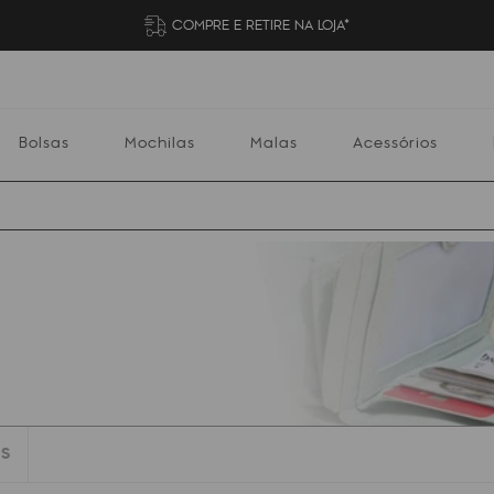
COMPRE E RETIRE NA LOJA*
Bolsas
Mochilas
Malas
Acessórios
Mochilas
Malas
Acessórios
Escolares
S