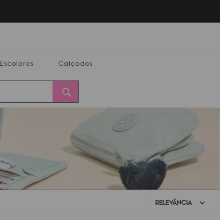
Escolares
Calçados
Calçados
Alterar
Minha
Conta
CEP
RELEVÂNCIA