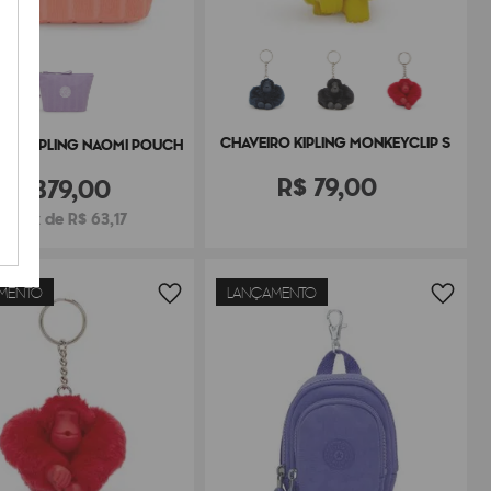
CHAVEIRO KIPLING MONKEYCLIP S
IRE KIPLING NAOMI POUCH
R$
79
,
00
R$
379
,
00
ou 6x de R$ 63,17
MENTO
LANÇAMENTO