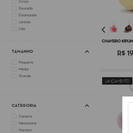
Cinza
Dourado
Estampado
Laranja
Lilás
Marrom
CHAVEIRO KIPLI
R$
1
TAMANHO
Pequena
Média
Grande
LANÇAMENTO
CATEGORIA
Carteira
Nécessaire
Macaco