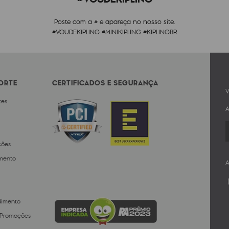
Poste com a # e apareça no nosso site.
#VOUDEKIPLING #MINIKIPLING #KIPLINGBR
PORTE
CERTIFICADOS E SEGURANÇA
V
tes
A
ções
mento
A
dimento
 Promoções