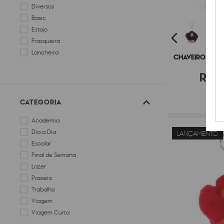
Diversos
Basic
Estojo
Frasqueira
Lancheira
CHAVEIRO KIPL
R$
9
CATEGORIA
Academia
Dia a Dia
LANÇAMENTO
Escolar
Final de Semana
Lazer
Passeio
Trabalho
Viagem
Viagem Curta