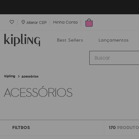
Minha Conta
Alterar CEP
Best Sellers
Lançamentos
Buscar
Acessórios
Best Sellers
Lançamentos
Bolsas
ACESSÓRIOS
FILTROS
170
PRODUTO