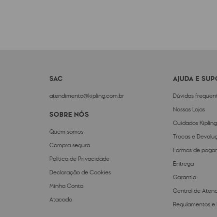
SAC
AJUDA E SU
atendimento@kipling.com.br
Dúvidas frequen
Nossas Lojas
SOBRE NÓS
Cuidados Kipling
Quem somos
Trocas e Devolu
Compra segura
Formas de paga
Política de Privacidade
Entrega
Declaração de Cookies
Garantia
Minha Conta
Central de Aten
Atacado
Regulamentos e