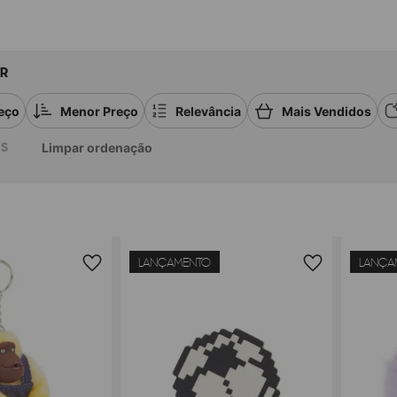
R
eço
Menor Preço
Relevância
Mais Vendidos
S
Limpar ordenação
LANÇAMENTO
LANÇA