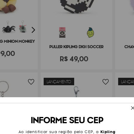
NG MINION MONKEY
PULLER KIPLING DIGI SOCCER
CHAV
99
,
00
R$
49
,
00
LANÇAMENTO
LANÇA
INFORME SEU CEP
Ao identificar sua região pelo CEP, a
Kipling