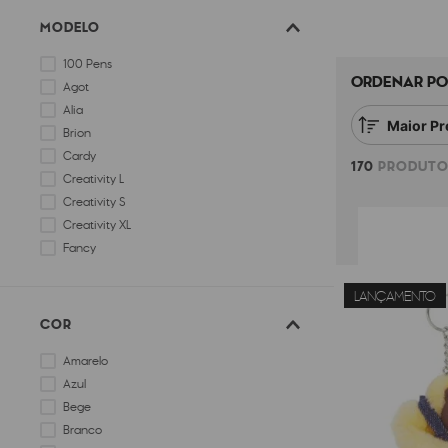
MODELO
100 Pens
ORDENAR PO
Agot
Alia
Maior Pr
Brion
Cardy
170
PRODUTO
Creativity L
Creativity S
Creativity XL
Fancy
Gitroy
LANÇAMENTO
COR
Amarelo
Azul
Bege
Branco