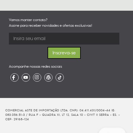
Vamos manter contato?
Assine para receber novidades e ofertas exclusivas!
Acompanhe nossas redes sociais
COMERCIAL ASTE DE IMPORTAÇÃO LTDA. CNPJ: 04.411.431/0004-44 IE:
083.056.51-3 / RUA F - QUADRA XI, LT 12, SALA 10 - CIVIT II SERRA - ES. -
CEP: 29168-124