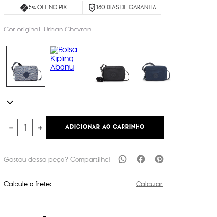
5% OFF NO PIX
180 DIAS DE GARANTIA
Cor original:
Urban Chevron
ADICIONAR AO CARRINHO
－
＋
Calcule o frete:
Calcular