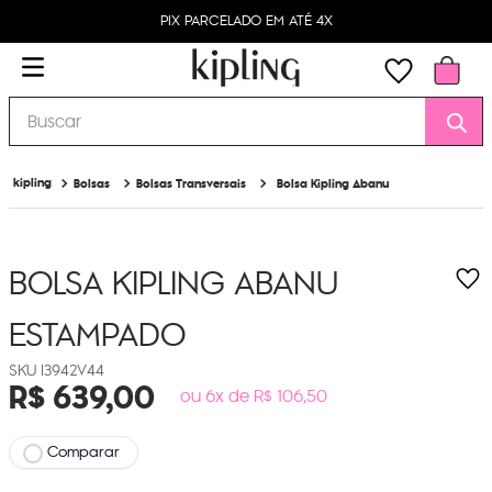
PIX PARCELADO EM ATÉ 4X
Buscar
Bolsas
Bolsas Transversais
Bolsa Kipling Abanu
BOLSA KIPLING ABANU
ESTAMPADO
I3942V44
R$
639
,
00
ou 6x de R$ 106,50
Comparar