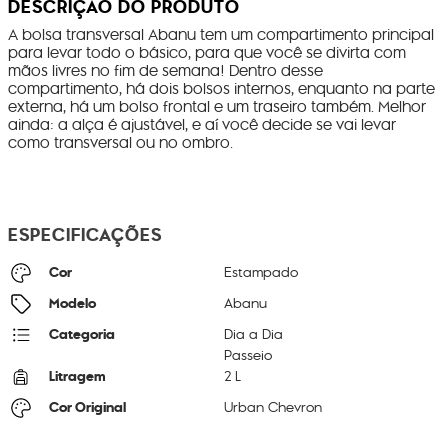
DESCRIÇÃO DO PRODUTO
A bolsa transversal Abanu tem um compartimento principal
para levar todo o básico, para que você se divirta com
mãos livres no fim de semana! Dentro desse
compartimento, há dois bolsos internos, enquanto na parte
externa, há um bolso frontal e um traseiro também. Melhor
ainda: a alça é ajustável, e aí você decide se vai levar
como transversal ou no ombro.
ESPECIFICAÇÕES
Cor
Estampado
Modelo
Abanu
Categoria
Dia a Dia
Passeio
Litragem
2 L
Cor Original
Urban Chevron
Dimensões
14
cm x
20
cm x
8
cm