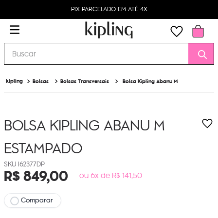
PIX PARCELADO EM ATÉ 4X
Buscar
Bolsas
Bolsas Transversais
Bolsa Kipling Abanu M
BOLSA KIPLING ABANU M
ESTAMPADO
I62377DP
R$
849
,
00
ou 6x de R$ 141,50
Comparar