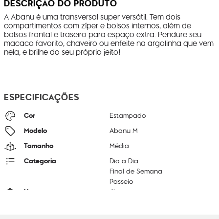
DESCRIÇÃO DO PRODUTO
A Abanu é uma transversal super versátil. Tem dois
compartimentos com zíper e bolsos internos, além de
bolsos frontal e traseiro para espaço extra. Pendure seu
macaco favorito, chaveiro ou enfeite na argolinha que vem
nela, e brilhe do seu próprio jeito!
ESPECIFICAÇÕES
Cor
Estampado
Modelo
Abanu M
Tamanho
Média
Categoria
Dia a Dia
Final de Semana
Passeio
Litragem
4L
Cor Original
Spectral Orchid