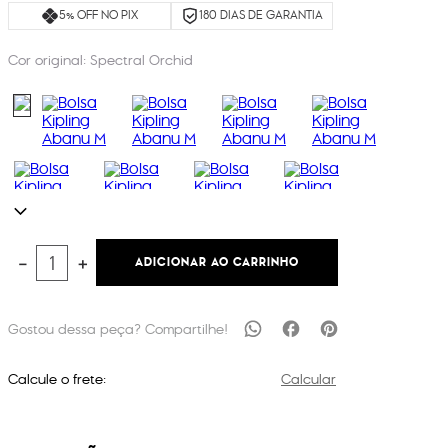
5% OFF NO PIX
180 DIAS DE GARANTIA
Cor original:
Spectral Orchid
ADICIONAR AO CARRINHO
－
＋
Calcule o frete:
Calcular