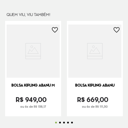
Dimensões
17
cm x
24
cm x
9
cm
Peso
320
g
QUEM VIU, VIU TAMBÉM!
BOLSA KIPLING ABANU M
BOLSA KIPLING ABANU
R$
949
,
00
R$
669
,
00
ou 6x de R$ 158,17
ou 6x de R$ 111,50