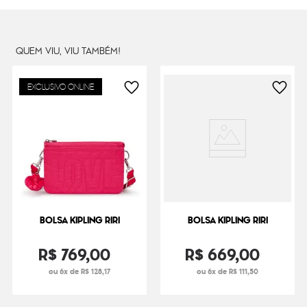
Cor Original
Metallic Lilac
Dimensões
17
cm x
24
cm x
9
cm
QUEM VIU, VIU TAMBÉM!
Peso
320
g
EXCLUSIVO ONLINE
BOLSA KIPLING RIRI
BOLSA KIPLING RIRI
R$
769
,
00
R$
669
,
00
ou 6x de R$ 128,17
ou 6x de R$ 111,50