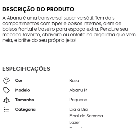
DESCRIÇÃO DO PRODUTO
A Abanu é uma transversal super versátil. Tem dois
compartimentos com zíper e bolsos internos, além de
bolsos frontal e traseiro para espaço extra. Pendure seu
macaco favorito, chaveiro ou enfeite na argolinha que vem
nela, e brilhe do seu próprio jeito!
ESPECIFICAÇÕES
Cor
Rosa
Modelo
Abanu M
Tamanho
Pequena
Categoria
Dia a Dia
Final de Semana
Lazer
Passeio
Litragem
4 L