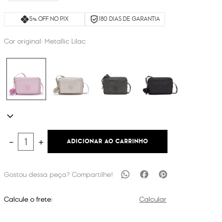
5% OFF NO PIX
180 DIAS DE GARANTIA
Cor original:
Metallic Lilac
ADICIONAR AO CARRINHO
－
＋
Calcule o frete:
Calcular