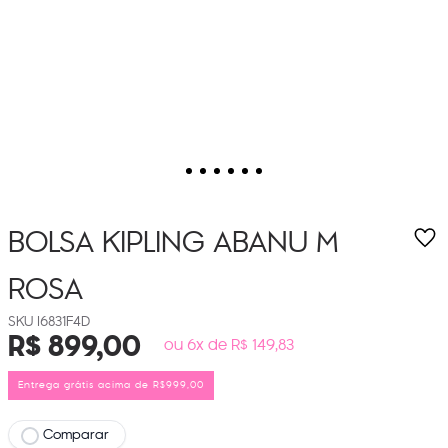
BOLSA KIPLING ABANU M
ROSA
I6831F4D
R$
899
,
00
ou 6x de R$ 149,83
Entrega grátis acima de R$999,00
Comparar