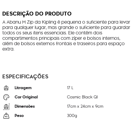
DESCRIÇÃO DO PRODUTO
A Abanu M Zip da Kipling é pequena o suficiente para levar
para qualquer lugar, mas grande o suficiente para guardar
todos os seus itens essenciais. Ele contém dois
compartimentos principais com zíper e bolsos internos,
além de bolsos externos frontais e traseiros para espaço
extra.
ESPECIFICAÇÕES
Litragem
17 L
Cor Original
Cosmic Black Ql
Dimensões
17
cm x
24
cm x
9
cm
Peso
300
g