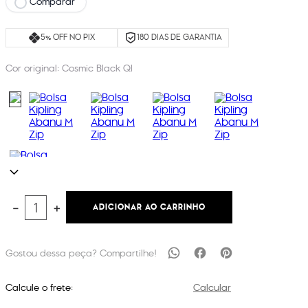
Comparar
5% OFF NO PIX
180 DIAS DE GARANTIA
Cor original:
Cosmic Black Ql
ADICIONAR AO CARRINHO
－
＋
Calcule o frete:
Calcular