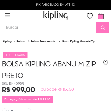
PIX PARCELADO EM ATÉ 4X
Buscar
Bolsas
Bolsas Transversais
Bolsa Kipling Abanu M Zip
FRETE GRÁTIS
BOLSA KIPLING ABANU M ZIP
PRETO
I344095R
R$
999
,
00
ou 6x de R$ 166,50
Entrega grátis acima de R$999,00