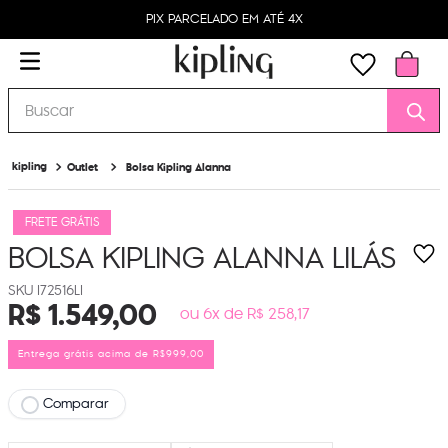
PIX PARCELADO EM ATÉ 4X
Buscar
Outlet
Bolsa Kipling Alanna
FRETE GRÁTIS
BOLSA KIPLING ALANNA
LILÁS
I72516LI
R$
1
.
549
,
00
ou 6x de R$ 258,17
Entrega grátis acima de R$999,00
Comparar