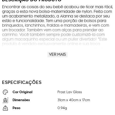
Encontrar as coisas do seu bebê acabou de ficar mais fácil,
graças a esta nova bolsa-maternidade de nylon. Feita com
um acabamento metalizado, a Alanna se destaca por seu
estilo e funcionalidade. Tem uma porção de bolsos para
brinquedos, lanchinhos, fraldas e mamadeiras, e vem com
um trocador. Também vem com alças para prender ao
carrinho. Você também sempre pode customizá-la com
algum macaquinho especial ou um puller divertido! *Este
produto é vendido exclusivamente online e sua troca
poderá ser realizada somente junto ao site oficial da marca
ou na respectiva loja em que o produto foi retirado,
VER MAIS
devendo o consumidor para tanto, contatar o SAC ou
canais de atendimento disponibilizados pela empresa,
visando obter orientações sobre os procedimentos a serem
seguidos.*
ESPECIFICAÇÕES
Cor Original
Frost Lav Gloss
Dimensões
31
cm x
40
cm x
17
cm
Peso
0.94
g