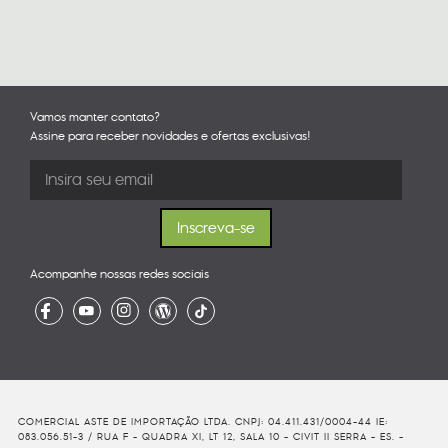
Vamos manter contato?
Assine para receber novidades e ofertas exclusivas!
Acompanhe nossas redes sociais
COMERCIAL ASTE DE IMPORTAÇÃO LTDA. CNPJ: 04.411.431/0004-44 IE:
083.056.51-3 / RUA F - QUADRA XI, LT 12, SALA 10 - CIVIT II SERRA - ES. -