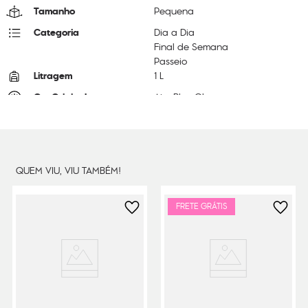
Tamanho
Pequena
Categoria
Dia a Dia
Final de Semana
Passeio
Litragem
1 L
Cor Original
Airy Blue Ql
Dimensões
18
cm x
13
cm x
1
cm
Peso
16
g
QUEM VIU, VIU TAMBÉM!
FRETE GRÁTIS