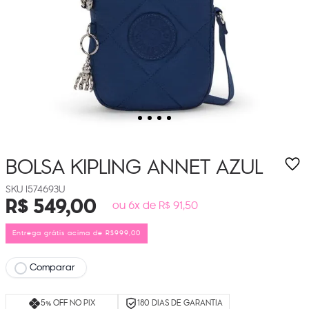
BOLSA KIPLING ANNET
AZUL
I574693U
R$
549
,
00
ou 6x de R$ 91,50
Entrega grátis acima de R$999,00
Comparar
5% OFF NO PIX
180 DIAS DE GARANTIA