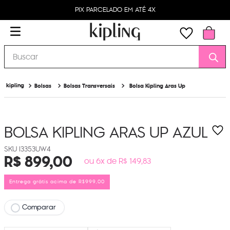
PIX PARCELADO EM ATÉ 4X
Buscar
Bolsas
Bolsas Transversais
Bolsa Kipling Aras Up
BOLSA KIPLING ARAS UP
AZUL
I3353UW4
R$
899
,
00
ou 6x de R$ 149,83
Entrega grátis acima de R$999,00
Comparar