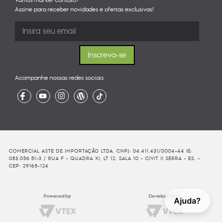
Vamos manter contato?
Assine para receber novidades e ofertas exclusivas!
Acompanhe nossas redes sociais
COMERCIAL ASTE DE IMPORTAÇÃO LTDA. CNPJ: 04.411.431/0004-44 IE:
083.056.51-3 / RUA F - QUADRA XI, LT 12, SALA 10 - CIVIT II SERRA - ES. -
CEP: 29168-124
Powered by
Developed By
Ajuda?