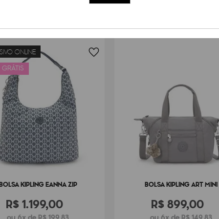
Peso
50
g
SIVO ONLINE
 GRÁTIS
BOLSA KIPLING EANNA ZIP
BOLSA KIPLING ART MINI
R$
1
.
199
,
00
R$
899
,
00
ou 6x de R$ 199,83
ou 6x de R$ 149,83