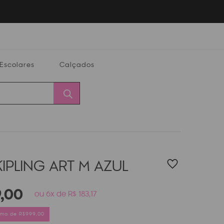
Escolares
Calçados
Calçados
Alterar
Minha
Conta
CEP
IPLING ART M
AZUL
9
,
00
ou 6x de R$ 183,17
cima de R$999,00