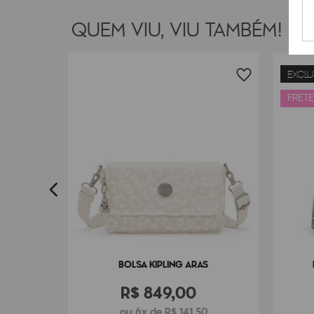
QUEM VIU, VIU TAMBÉM!
EXCLU
YA
FRETE
7
BOLSA KIPLING ARAS
R$
849
,
00
ou 6x de R$ 141,50