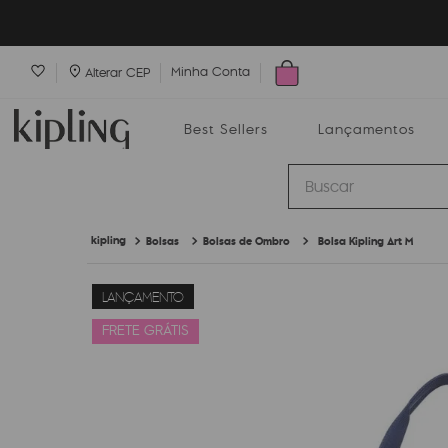
Minha Conta
Alterar CEP
Best Sellers
Lançamentos
Buscar
Bolsas
Bolsas de Ombro
Bolsa Kipling Art M
Best Sellers
Lançamentos
Bolsas
LANÇAMENTO
FRETE GRÁTIS