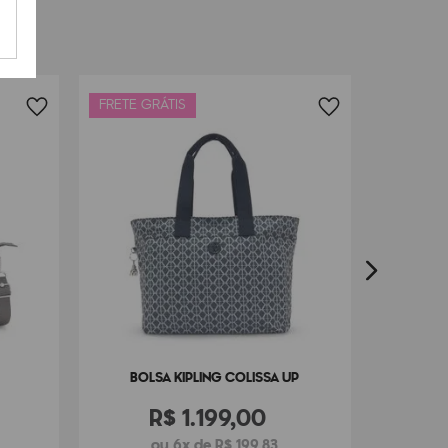
FRETE GRÁTIS
FRETE G
BOLSA KIPLING COLISSA UP
R$
1
.
199
,
00
ou 6x de R$ 199,83