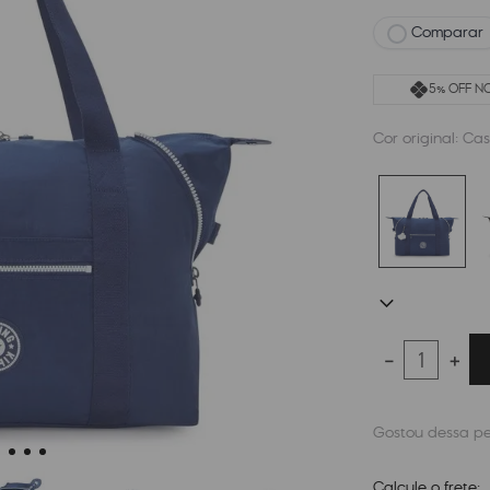
Comparar
5% OFF NO
Cor original:
Cas
－
＋
Calcule o frete: