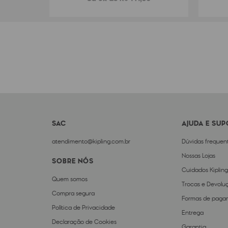
SAC
AJUDA E SU
atendimento@kipling.com.br
Dúvidas frequen
Nossas Lojas
SOBRE NÓS
Cuidados Kipling
Quem somos
Trocas e Devolu
Compra segura
Formas de paga
Política de Privacidade
Entrega
Declaração de Cookies
Garantia