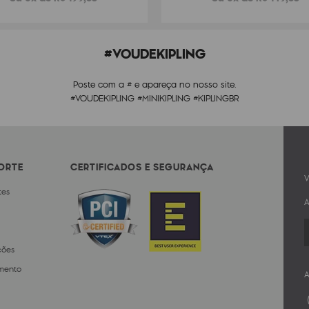
#VOUDEKIPLING
Poste com a # e apareça no nosso site.
#VOUDEKIPLING #MINIKIPLING #KIPLINGBR
PORTE
CERTIFICADOS E SEGURANÇA
V
tes
A
ções
mento
A