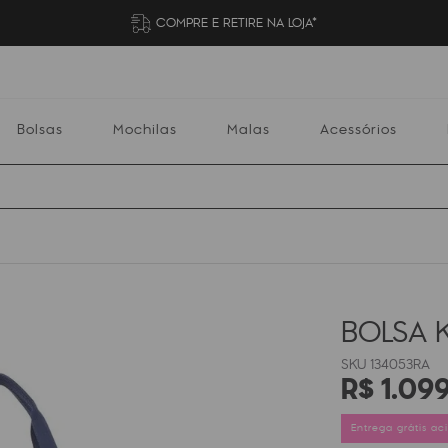
COMPRE E RETIRE NA LOJA*
Bolsas
Mochilas
Malas
Acessórios
Mochilas
Malas
Acessórios
Escolares
BOLSA K
134053RA
R$
1
.
09
Entrega grátis a