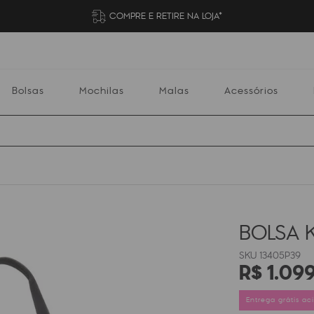
COMPRE E RETIRE NA LOJA*
Bolsas
Mochilas
Malas
Acessórios
Mochilas
Malas
Acessórios
Escolares
BOLSA K
13405P39
R$
1
.
09
Entrega grátis a