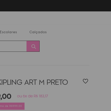
Escolares
Calçados
Calçados
Alterar
Minha
Conta
CEP
IPLING ART M
PRETO
9
,
00
ou 6x de R$ 183,17
cima de R$999,00