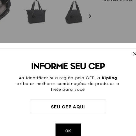
ESPECIFICAÇÕES
INFORME SEU CEP
 lazer. Desde um passeio no
Cor
Preto
é mesmo uma pequena mala de
ado com zíper em seu lado
Modelo
Art M
Ao identificar sua região pelo CEP, a
Kipling
m porta-chaves, um bolso
exibe as melhores combinações de produtos e
para manter seus itens
Tamanho
Grande
frete para você
Categoria
Dia a Di
Passeio
Trabalh
Viagem
Litragem
26 L
Cor Original
Black No
OK