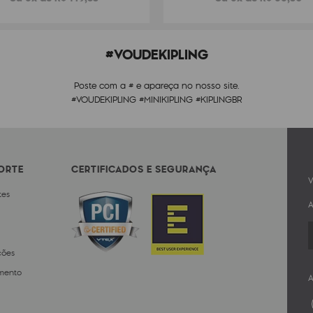
#VOUDEKIPLING
Poste com a # e apareça no nosso site.
#VOUDEKIPLING #MINIKIPLING #KIPLINGBR
PORTE
CERTIFICADOS E SEGURANÇA
V
tes
A
ções
mento
A