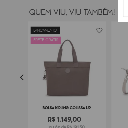
QUEM VIU, VIU TAMBÉM!
LANÇAMENTO
INI
FRETE GRÁTIS
0
BOLSA KIPLING COLISSA UP
R$
1
.
149
,
00
ou 6x de R$ 191,50