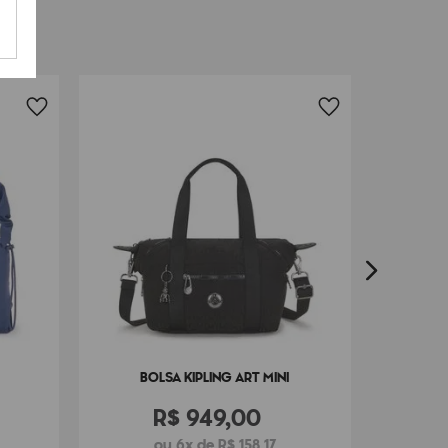
58
cm x
20
cm
BO
BOLSA KIPLING ART MINI
R$
949
,
00
ou 6x de R$ 158,17