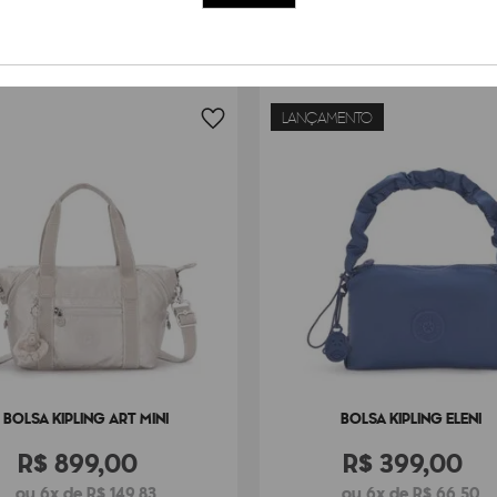
Dimensões
32
cm x
Peso
50
g
LANÇAMENTO
BOLSA KIPLING ART MINI
BOLSA KIPLING ELENI
R$
899
,
00
R$
399
,
00
ou 6x de R$ 149,83
ou 6x de R$ 66,50