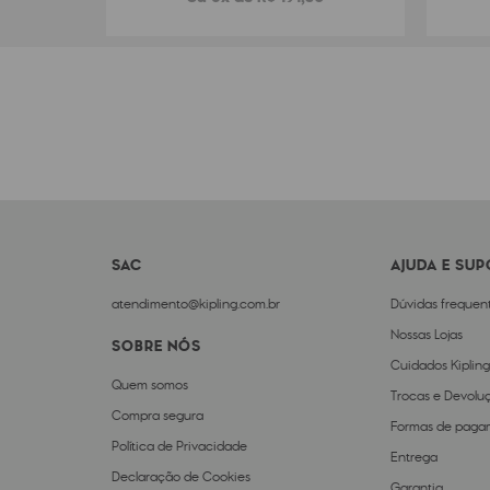
SAC
AJUDA E SU
atendimento@kipling.com.br
Dúvidas frequen
Nossas Lojas
SOBRE NÓS
Cuidados Kipling
Quem somos
Trocas e Devolu
Compra segura
Formas de paga
Política de Privacidade
Entrega
Declaração de Cookies
Garantia