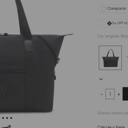
Comparar
5% OFF NO
Cor original:
Bla
－
＋
Calcule o frete: