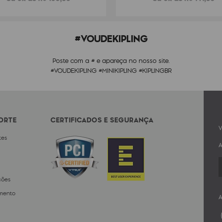
#VOUDEKIPLING
Poste com a # e apareça no nosso site.
#VOUDEKIPLING #MINIKIPLING #KIPLINGBR
PORTE
CERTIFICADOS E SEGURANÇA
V
tes
A
ções
mento
A