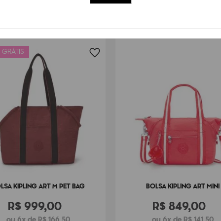
Peso
50
g
 GRÁTIS
LSA KIPLING ART M PET BAG
BOLSA KIPLING ART MINI
R$
999
,
00
R$
849
,
00
ou 6x de R$ 166,50
ou 6x de R$ 141,50