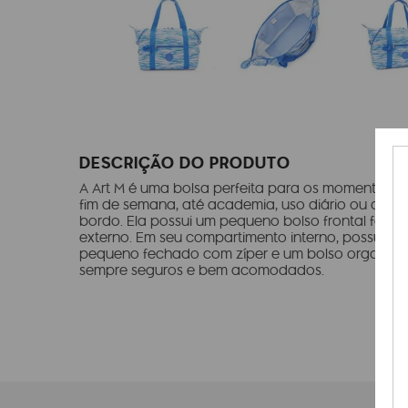
DESCRIÇÃO DO PRODUTO
A Art M é uma bolsa perfeita para os momentos de
fim de semana, até academia, uso diário ou at
bordo. Ela possui um pequeno bolso frontal fech
externo. Em seu compartimento interno, possui u
pequeno fechado com zíper e um bolso organizer 
sempre seguros e bem acomodados.