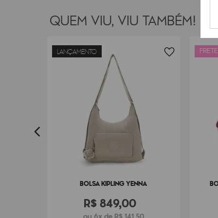
QUEM VIU, VIU TAMBÉM!
FRETE
LANÇAMENTO
MINI
3
BOLSA KIPLING YENNA
BO
R$
849
,
00
ou 6x de R$ 141,50