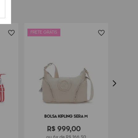
FRETE GRÁTIS
BO
BOLSA KIPLING SERA M
R$
999
,
00
ou 6x de R$ 166,50