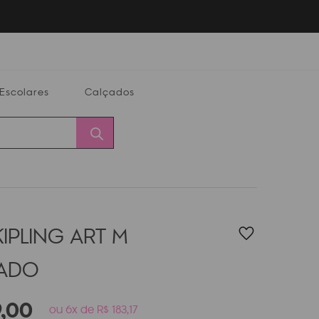
Escolares
Calçados
Calçados
Alterar
Minha
Conta
CEP
IPLING ART M
PADO
9
,
00
ou 6x de R$ 183,17