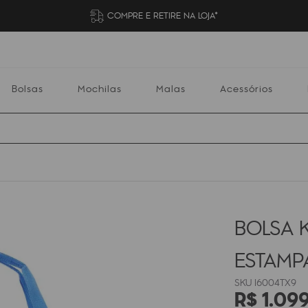
COMPRE E RETIRE NA LOJA*
Bolsas
Mochilas
Malas
Acessórios
Mochilas
Malas
Acessórios
Escolares
BOLSA K
ESTAM
I6004TX9
R$
1
.
09