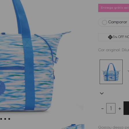
Entrega grátis a
Comparar
5% OFF NO
Cor original:
Dil
－
＋