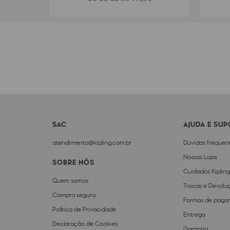
SAC
AJUDA E SU
atendimento@kipling.com.br
Dúvidas frequen
Nossas Lojas
SOBRE NÓS
Cuidados Kipling
Quem somos
Trocas e Devolu
Compra segura
Formas de paga
Política de Privacidade
Entrega
Declaração de Cookies
Garantia