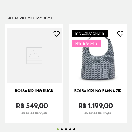
Peso
460
g
QUEM VIU, VIU TAMBÉM!
EXCLUSIVO ONLINE
FRETE GRÁTIS
BOLSA KIPLING PUCK
BOLSA KIPLING EANNA ZIP
R$
549
,
00
R$
1
.
199
,
00
ou 6x de R$ 91,50
ou 6x de R$ 199,83