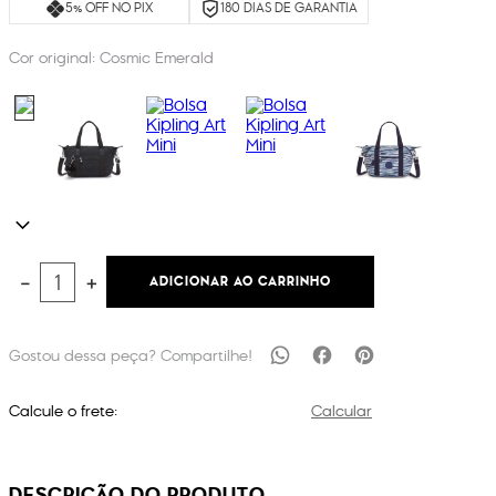
5% OFF NO PIX
180 DIAS DE GARANTIA
Cor original:
Cosmic Emerald
ADICIONAR AO CARRINHO
－
＋
Calcule o frete:
Calcular
DESCRIÇÃO DO PRODUTO