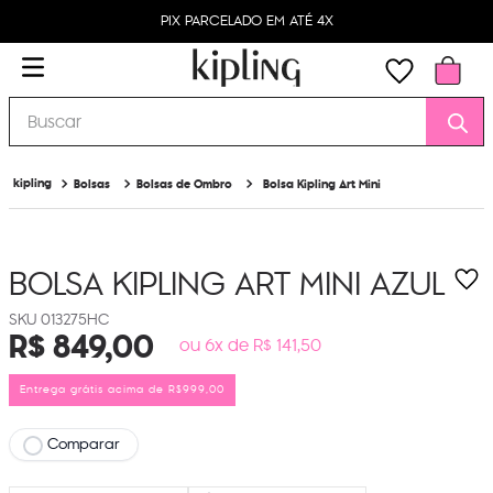
PIX PARCELADO EM ATÉ 4X
Buscar
Bolsas
Bolsas de Ombro
Bolsa Kipling Art Mini
BOLSA KIPLING ART MINI
AZUL
013275HC
R$
849
,
00
ou 6x de R$ 141,50
Entrega grátis acima de R$999,00
Comparar