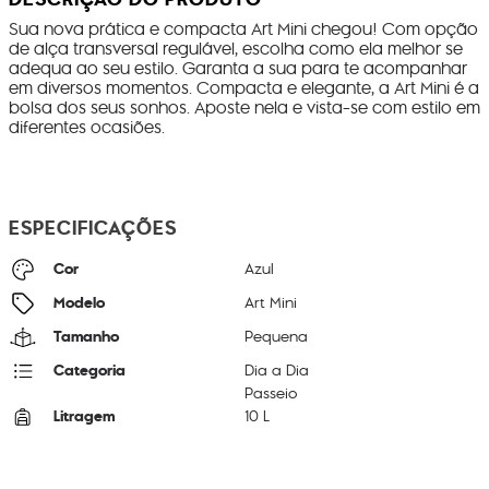
Sua nova prática e compacta Art Mini chegou! Com opção
de alça transversal regulável, escolha como ela melhor se
adequa ao seu estilo. Garanta a sua para te acompanhar
em diversos momentos. Compacta e elegante, a Art Mini é a
bolsa dos seus sonhos. Aposte nela e vista-se com estilo em
diferentes ocasiões.
ESPECIFICAÇÕES
Cor
Azul
Modelo
Art Mini
Tamanho
Pequena
Categoria
Dia a Dia
Passeio
Litragem
10 L
Cor Original
Cosmic Emerald
Dimensões
20
cm x
39
cm x
18
cm