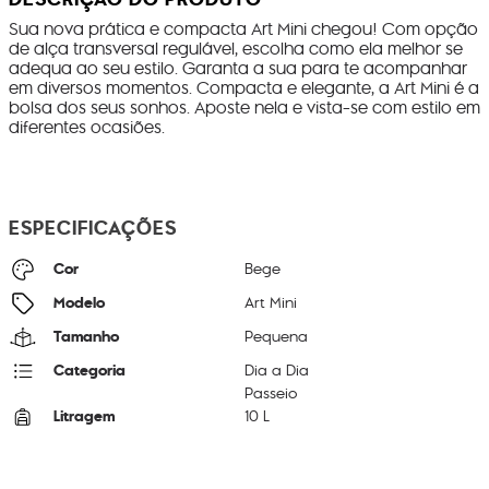
Sua nova prática e compacta Art Mini chegou! Com opção
de alça transversal regulável, escolha como ela melhor se
adequa ao seu estilo. Garanta a sua para te acompanhar
em diversos momentos. Compacta e elegante, a Art Mini é a
bolsa dos seus sonhos. Aposte nela e vista-se com estilo em
diferentes ocasiões.
ESPECIFICAÇÕES
Cor
Bege
Modelo
Art Mini
Tamanho
Pequena
Categoria
Dia a Dia
Passeio
Litragem
10 L
Cor Original
Beige Pearl
Dimensões
20
cm x
39
cm x
18
cm