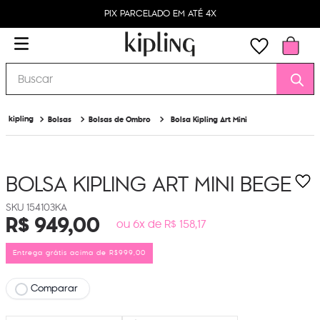
PIX PARCELADO EM ATÉ 4X
Buscar
Bolsas
Bolsas de Ombro
Bolsa Kipling Art Mini
BOLSA KIPLING ART MINI
BEGE
154103KA
R$
949
,
00
ou 6x de R$ 158,17
Entrega grátis acima de R$999,00
Comparar