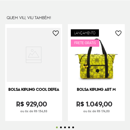
Peso
460
g
QUEM VIU, VIU TAMBÉM!
LANÇAMENTO
FRETE GRÁTIS
BOLSA KIPLING COOL DEFEA
BOLSA KIPLING ART M
R$
929
,
00
R$
1
.
049
,
00
ou 6x de R$ 154,83
ou 6x de R$ 174,83