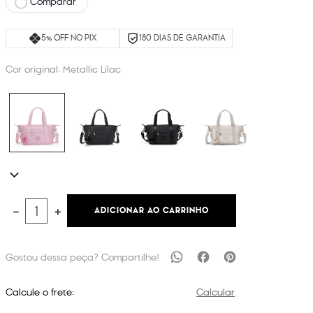
Comparar
5% OFF NO PIX
180 DIAS DE GARANTIA
Cor original:
Metallic Lilac
ADICIONAR AO CARRINHO
－
＋
Calcule o frete:
Calcular