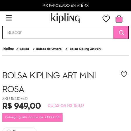
PIX PARCELADO EM ATÉ 4X
Buscar
Bolsas
Bolsas de Ombro
Bolsa Kipling Art Mini
BOLSA KIPLING ART MINI
ROSA
15410F4D
R$
949
,
00
ou 6x de R$ 158,17
Entrega grátis acima de R$999,00