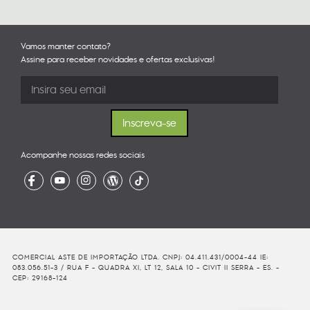
Vamos manter contato?
Assine para receber novidades e ofertas exclusivas!
Acompanhe nossas redes sociais
COMERCIAL ASTE DE IMPORTAÇÃO LTDA. CNPJ: 04.411.431/0004-44 IE:
083.056.51-3 / RUA F - QUADRA XI, LT 12, SALA 10 - CIVIT II SERRA - ES. -
CEP: 29168-124