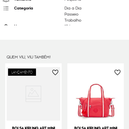
Categoria
Dia a Dia
Passeio
Trabalho
Litragem
10 L
Cor Original
Metallic Lilac
Dimensões
20
cm x
39
cm x
18
cm
Peso
460
g
QUEM VIU, VIU TAMBÉM!
LANÇAMENTO
BOLSA KIPLING ART MINI
BOLSA KIPLING ART MINI