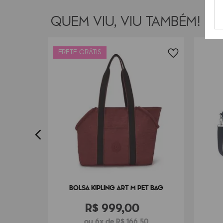
QUEM VIU, VIU TAMBÉM!
FRETE GRÁTIS
INI
BOLSA KIPLING ART M PET BAG
R$
999
,
00
ou 6x de R$ 166,50