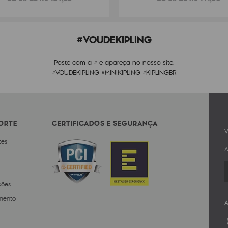
#VOUDEKIPLING
Poste com a # e apareça no nosso site.
#VOUDEKIPLING #MINIKIPLING #KIPLINGBR
PORTE
CERTIFICADOS E SEGURANÇA
V
tes
A
ções
mento
A