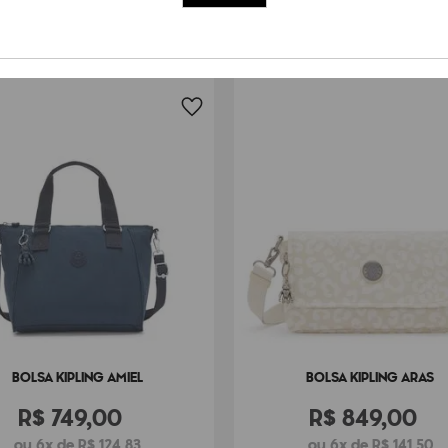
Peso
460
g
BOLSA KIPLING AMIEL
BOLSA KIPLING ARAS
R$
749
,
00
R$
849
,
00
ou 6x de R$ 124,83
ou 6x de R$ 141,50