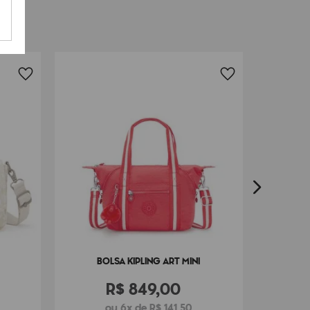
FRETE G
B
BOLSA KIPLING ART MINI
R$
849
,
00
ou 6x de R$ 141,50