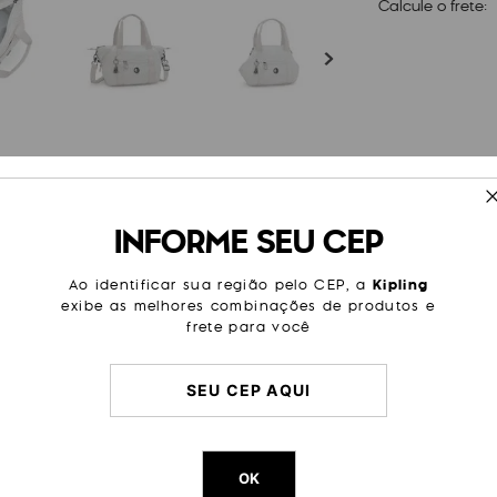
Calcule o frete:
ESPECIFICAÇÕES
INFORME SEU CEP
om opção de alça transversal
Cor
Branco
seu estilo. Garanta a sua para
 elegante, a Art Mini é a
Modelo
Art Mini
Ao identificar sua região pelo CEP, a
Kipling
 estilo em diferentes ocasiões.
exibe as melhores combinações de produtos e
Tamanho
Pequen
frete para você
Categoria
Dia a Di
Final d
Passeio
Litragem
10 L
Cor Original
Silver Ni
OK
Dimensões
20
cm x