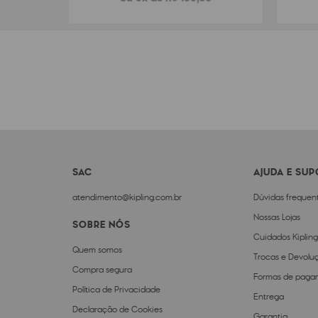
SAC
AJUDA E SU
atendimento@kipling.com.br
Dúvidas frequen
Nossas Lojas
SOBRE NÓS
Cuidados Kipling
Quem somos
Trocas e Devolu
Compra segura
Formas de paga
Política de Privacidade
Entrega
Declaração de Cookies
Garantia