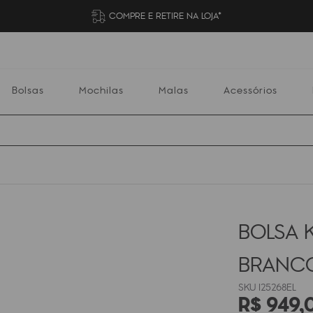
COMPRE E RETIRE NA LOJA*
Bolsas
Mochilas
Malas
Acessórios
Mochilas
Malas
Acessórios
Escolares
BOLSA K
BRANC
I25268EL
R$
949
,