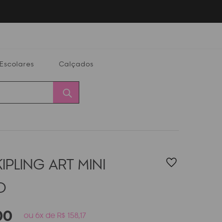
Escolares
Calçados
Calçados
Alterar
Minha
Conta
CEP
IPLING ART MINI
O
00
ou 6x de R$ 158,17