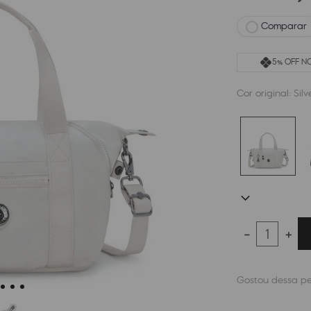
Comparar
5% OFF NO
Cor original:
Silv
－
＋