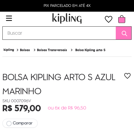
PIX PARCELADO EM ATÉ 4X
Buscar
Bolsas
Bolsas Transversais
Bolsa Kipling Arto S
BOLSA KIPLING ARTO S
AZUL
MARINHO
0007096V
R$
579
,
00
ou 6x de R$ 96,50
Comparar