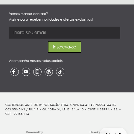
Vamos manter contato?
Assine para receber novidades e ofertas exclusivas!
Acompanhe nossas redes sociais
COMERCIAL ASTE DE IMPORTAÇÃO LTDA. CNPJ: 04.411.431/0004-44 IE:
083.056.51-3 / RUA F - QUADRA XI, LT 12, SALA 10 - CIVIT II SERRA - ES. -
CEP: 29168-124
Powered by
Developed By