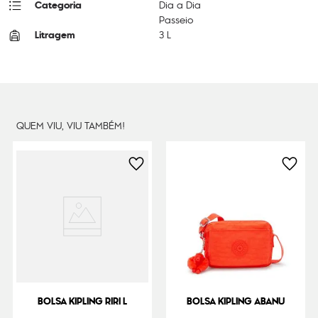
Categoria
Dia a Dia
Passeio
Litragem
3 L
Cor Original
Blue Bleu 2
Dimensões
3
cm x
21
cm x
25
cm
Peso
240
g
QUEM VIU, VIU TAMBÉM!
BOLSA KIPLING RIRI L
BOLSA KIPLING ABANU