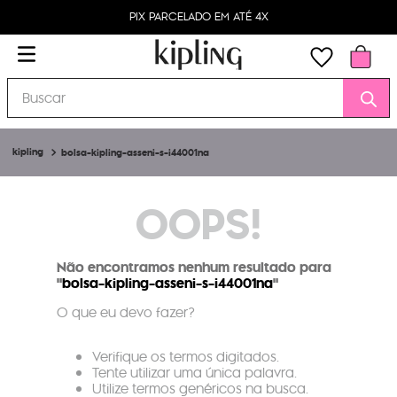
PIX PARCELADO EM ATÉ 4X
Buscar
bolsa-kipling-asseni-s-i44001na
OOPS!
Não encontramos nenhum resultado para
"
bolsa-kipling-asseni-s-i44001na
"
O que eu devo fazer?
Verifique os termos digitados.
Tente utilizar uma única palavra.
Utilize termos genéricos na busca.