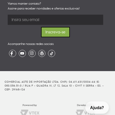
Vamos manter contato?
Assine para receber novidades e ofertas exclusivas!
Acompanhe nossas redes sociais
COMERCIAL ASTE DE IMPORTAÇÃO LTDA. CNPJ: 04.411.431/0004-44 IE:
083.056.51-3 / RUA F - QUADRA XI, LT 12, SALA 10 - CIVIT II SERRA - ES. -
CEP: 29168-124
Powered by
Developed By
Ajuda?