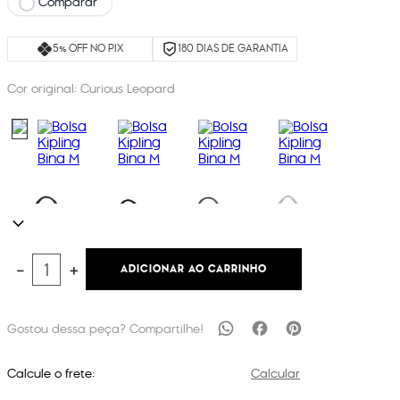
Comparar
5% OFF NO PIX
180 DIAS DE GARANTIA
Cor original:
Curious Leopard
ADICIONAR AO CARRINHO
－
＋
Calcule o frete:
Calcular