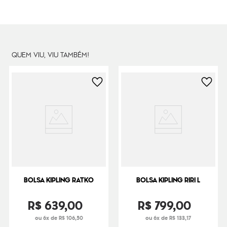
Litragem
5.5 L
Cor Original
Curious Leopard
Dimensões
17
cm x
27
cm x
14
cm
Peso
38
g
QUEM VIU, VIU TAMBÉM!
BOLSA KIPLING RATKO
BOLSA KIPLING RIRI L
R$
639
,
00
R$
799
,
00
ou 6x de R$ 106,50
ou 6x de R$ 133,17