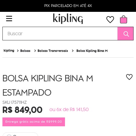
PIX PARCELADO EM ATÉ 4X
Buscar
Bolsas
Bolsas Transversais
Bolsa Kipling Bina M
BOLSA KIPLING BINA M
ESTAMPADO
I75711HZ
R$
849
,
00
ou 6x de R$ 141,50
Entrega grátis acima de R$999,00