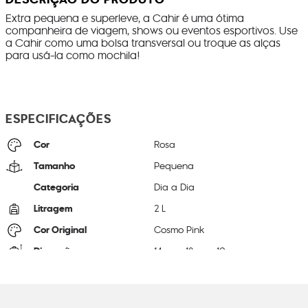
Extra pequena e superleve, a Cahir é uma ótima
companheira de viagem, shows ou eventos esportivos. Use
a Cahir como uma bolsa transversal ou troque as alças
para usá-la como mochila!
ESPECIFICAÇÕES
Cor
Rosa
Tamanho
Pequena
Categoria
Dia a Dia
Litragem
2 L
Cor Original
Cosmo Pink
Dimensões
14
cm x
18
cm x
10
cm
Peso
330
g