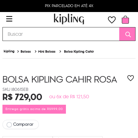
PIX PARCELADO EM ATÉ 4X
Buscar
Bolsas
Mini Bolsas
Bolsa Kipling Cahir
BOLSA KIPLING CAHIR
ROSA
I80615EB
R$
729
,
00
ou 6x de R$ 121,50
Entrega grátis acima de R$999,00
Comparar